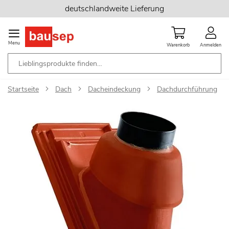
Zum
deutschlandweite Lieferung
Inhalt
springen
Menu
Warenkorb
Anmelden
Startseite
Dach
Dacheindeckung
Dachdurchführung
Zum
Ende
der
Bildgalerie
springen