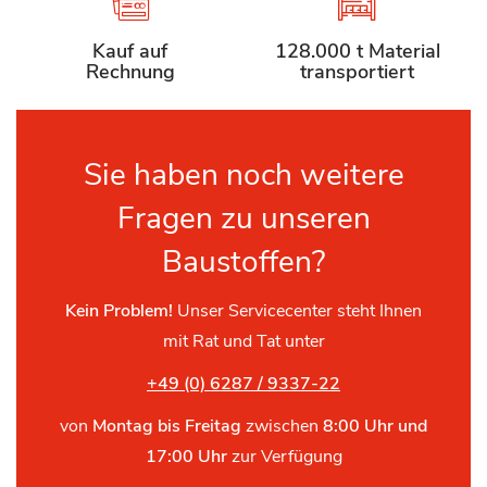
Kauf auf
128.000 t Material
Rechnung
transportiert
Sie haben noch weitere
Fragen zu unseren
Baustoffen?
Kein Problem!
Unser Servicecenter steht Ihnen
mit Rat und Tat unter
+49 (0) 6287 / 9337-22
von
Montag bis Freitag
zwischen
8:00 Uhr und
17:00 Uhr
zur Verfügung