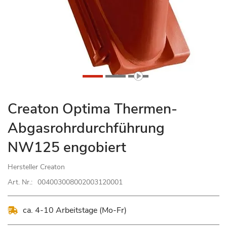
Zum
Creaton Optima Thermen-
Anfang
Abgasrohrdurchführung
der
Bildgalerie
NW125 engobiert
springen
Hersteller
Creaton
Art. Nr.:
004003008002003120001
ca. 4-10 Arbeitstage (Mo-Fr)