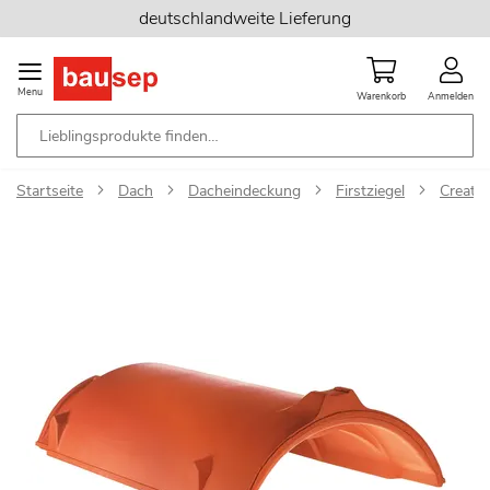
Zum
deutschlandweite Lieferung
Inhalt
springen
Menu
Warenkorb
Anmelden
Startseite
Dach
Dacheindeckung
Firstziegel
Creato
Zum
Ende
der
Bildgalerie
springen