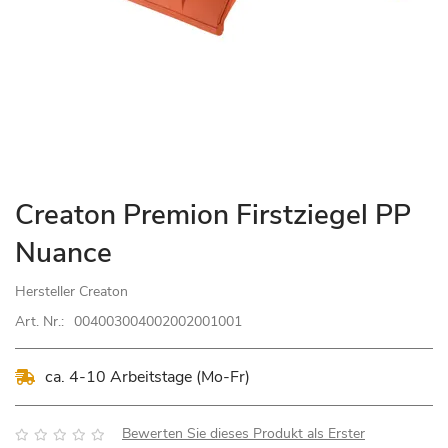
Zum
Creaton Premion Firstziegel PP
Anfang
Nuance
der
Bildgalerie
Hersteller
Creaton
springen
Art. Nr.:
004003004002002001001
ca. 4-10 Arbeitstage (Mo-Fr)
Bewertung:
Bewerten Sie dieses Produkt als Erster