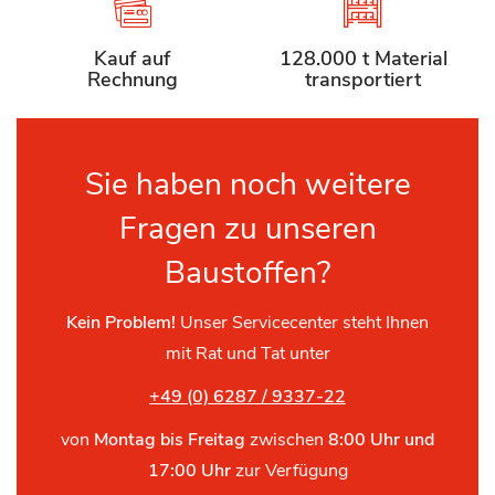
Kauf auf
128.000 t Material
Rechnung
transportiert
Sie haben noch weitere
Fragen zu unseren
Baustoffen?
Kein Problem!
Unser Servicecenter steht Ihnen
mit Rat und Tat unter
+49 (0) 6287 / 9337-22
von
Montag bis Freitag
zwischen
8:00 Uhr und
17:00 Uhr
zur Verfügung