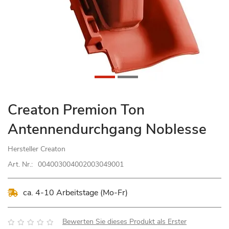
Zum
Creaton Premion Ton
Anfang
Antennendurchgang Noblesse
der
Bildgalerie
Hersteller
Creaton
springen
Art. Nr.:
004003004002003049001
ca. 4-10 Arbeitstage (Mo-Fr)
Bewertung:
Bewerten Sie dieses Produkt als Erster