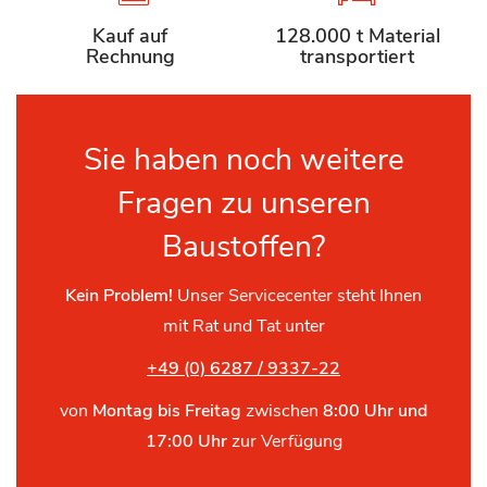
Kauf auf
128.000 t Material
Rechnung
transportiert
Sie haben noch weitere
Fragen zu unseren
Baustoffen?
Kein Problem!
Unser Servicecenter steht Ihnen
mit Rat und Tat unter
+49 (0) 6287 / 9337-22
von
Montag bis Freitag
zwischen
8:00 Uhr und
17:00 Uhr
zur Verfügung