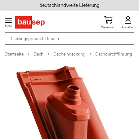
Zum
deutschlandweite Lieferung
Inhalt
springen
Menu
Warenkorb
Anmelden
Startseite
Dach
Dacheindeckung
Dachdurchführung
Zum
Ende
der
Bildgalerie
springen