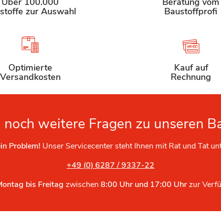
Über 100.000
Beratung vom
stoffe zur Auswahl
Baustoffprofi
Optimierte
Kauf auf
Versandkosten
Rechnung
 noch weitere Fragen zu unseren B
in Problem!
Unser Servicecenter steht Ihnen mit Rat und Tat un
+49 (0) 6287 / 9337-22
Montag bis Freitag
zwischen
8:00 Uhr und 17:00 Uhr
zur Verf