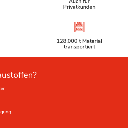
Auch für
Privatkunden
128.000 t Material
transportiert
austoffen?
ter
ügung