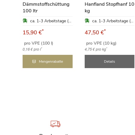
Dämmstoffschüttung
Hanfland Stopfhanf 10
5
100 ltr
kg
ca. 1-3 Arbeitstage (Mo-Fr)
ca. 1-3 Arbeitstage (Mo-Fr)
ung
*
*
15,90 €
47,50 €
ca. 1-3 Arbeitstage (Mo-Fr)
pro VPE (100 l)
pro VPE (10 kg)
qm
*
*
0,16 €
pro l
4,75 €
pro kg
e
Mengenrabatte
Details