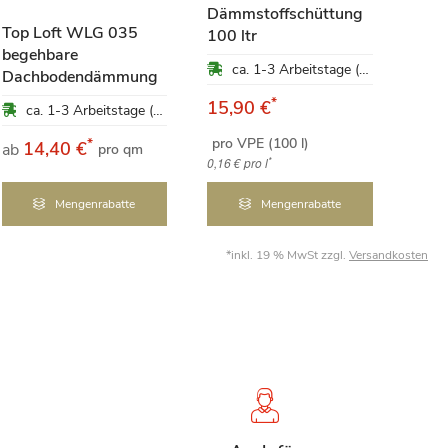
Dämmstoffschüttung
Hanf
Top Loft WLG 035
100 ltr
kg
begehbare
ca. 1-3 Arbeitstage (Mo-Fr)
Dachbodendämmung
*
15,90 €
47,
ca. 1-3 Arbeitstage (Mo-Fr)
pro VPE (100 l)
pro 
*
14,40 €
ab
pro qm
*
0,16 €
pro l
4,75 €
Mengenrabatte
Mengenrabatte
*inkl. 19 % MwSt zzgl.
Versandkosten