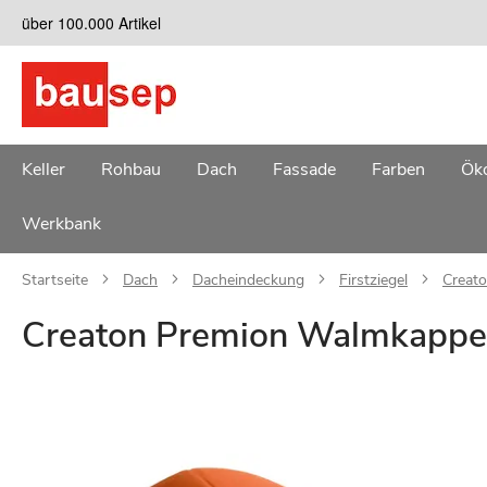
Zum
über 100.000 Artikel
Inhalt
springen
Keller
Rohbau
Dach
Fassade
Farben
Öko
Werkbank
Startseite
Dach
Dacheindeckung
Firstziegel
Creat
Creaton Premion Walmkappe
Zum
Ende
der