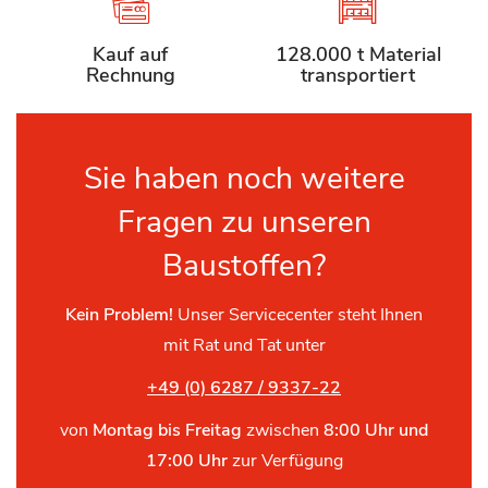
Kauf auf
128.000 t Material
Rechnung
transportiert
Sie haben noch weitere
Fragen zu unseren
Baustoffen?
Kein Problem!
Unser Servicecenter steht Ihnen
mit Rat und Tat unter
+49 (0) 6287 / 9337-22
von
Montag bis Freitag
zwischen
8:00 Uhr und
17:00 Uhr
zur Verfügung