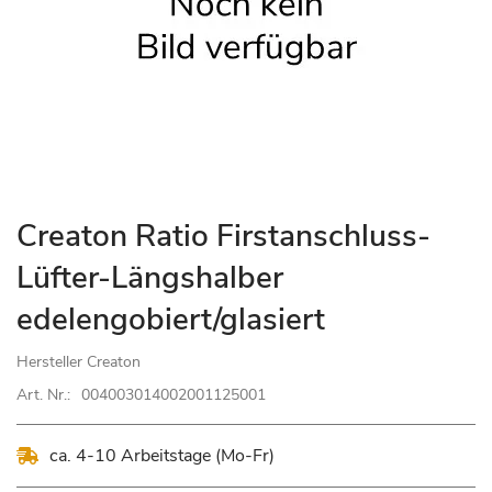
Zum
Creaton Ratio Firstanschluss-
Anfang
Lüfter-Längshalber
der
Bildgalerie
edelengobiert/glasiert
springen
Hersteller
Creaton
Art. Nr.:
004003014002001125001
ca. 4-10 Arbeitstage (Mo-Fr)