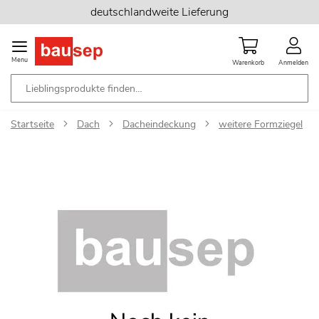
Zum
deutschlandweite Lieferung
Inhalt
springen
Menu
Warenkorb
Anmelden
Startseite
Dach
Dacheindeckung
weitere Formziegel
Zum
Ende
der
Bildgalerie
springen