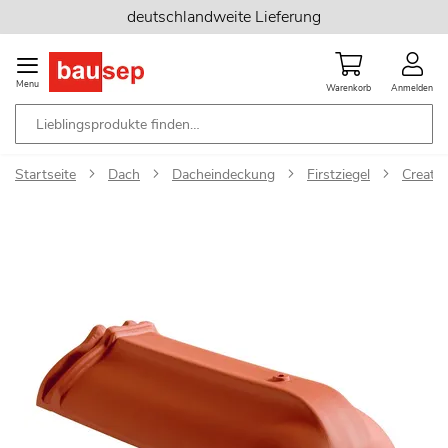
Zum
deutschlandweite Lieferung
Inhalt
springen
Menu
Warenkorb
Anmelden
Startseite
Dach
Dacheindeckung
Firstziegel
Creaton
Zum
Ende
der
Bildgalerie
springen