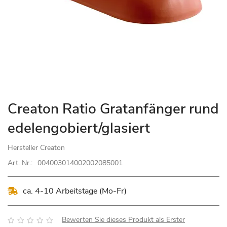
Zum
Creaton Ratio Gratanfänger rund
Anfang
edelengobiert/glasiert
der
Bildgalerie
Hersteller
Creaton
springen
Art. Nr.:
004003014002002085001
ca. 4-10 Arbeitstage (Mo-Fr)
Bewertung:
Bewerten Sie dieses Produkt als Erster