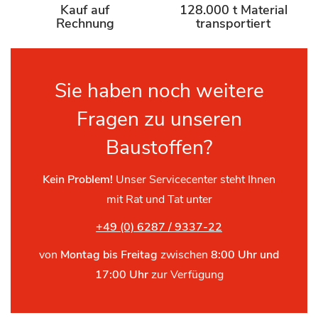
Kauf auf
128.000 t Material
Rechnung
transportiert
Sie haben noch weitere
Fragen zu unseren
Baustoffen?
Kein Problem!
Unser Servicecenter steht Ihnen
mit Rat und Tat unter
+49 (0) 6287 / 9337-22
von
Montag bis Freitag
zwischen
8:00 Uhr und
17:00 Uhr
zur Verfügung