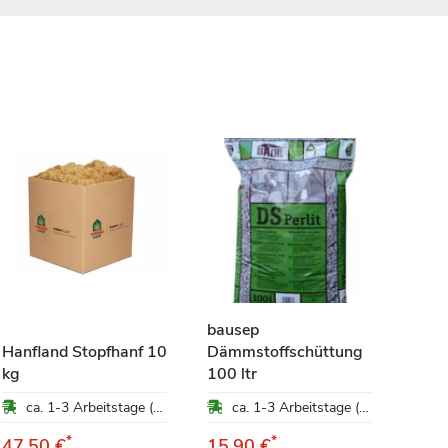
bausep
Hanfland Stopfhanf 10
Dämmstoffschüttung
kg
100 ltr
Gut
ca. 1-3 Arbeitstage (Mo-Fr)
ca. 1-3 Arbeitstage (Mo-Fr)
Inn
*
*
47,50 €
15,90 €