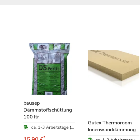
bausep
nf 10
Dämmstoffschüttung
100 ltr
Gutex Thermoroom
ca. 1-3 Arbeitstage (Mo-Fr)
ca. 1-3 Arbeitstage (Mo-Fr)
Innenwanddämmung
*
15,90 €