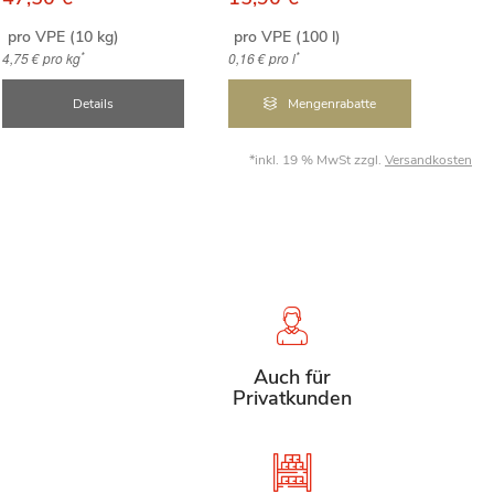
pro VPE (10 kg)
pro VPE (100 l)
1
ab
*
*
4,75 €
pro kg
0,16 €
pro l
Details
Mengenrabatte
*inkl. 19 % MwSt zzgl.
Versandkosten
Auch für
Privatkunden