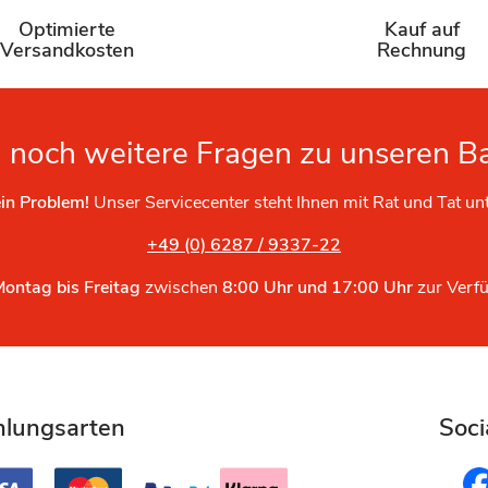
Optimierte
Kauf auf
Versandkosten
Rechnung
 noch weitere Fragen zu unseren B
in Problem!
Unser Servicecenter steht Ihnen mit Rat und Tat un
+49 (0) 6287 / 9337-22
Montag bis Freitag
zwischen
8:00 Uhr und 17:00 Uhr
zur Verf
hlungsarten
Soci