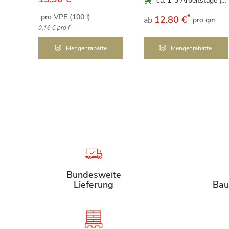
ca. 1-3 Arbeitstage (Mo-Fr)
pro VPE (100 l)
*
12,80 €
ab
pro qm
*
0,16 €
pro l
Mengenrabatte
Mengenrabatte
Bundesweite
Lieferung
Bau