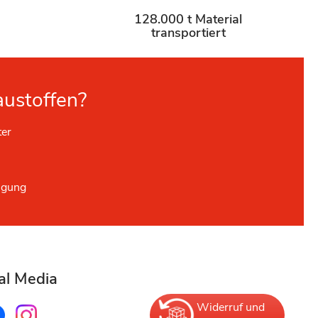
128.000 t Material
transportiert
austoffen?
ter
ügung
al Media
Widerruf und