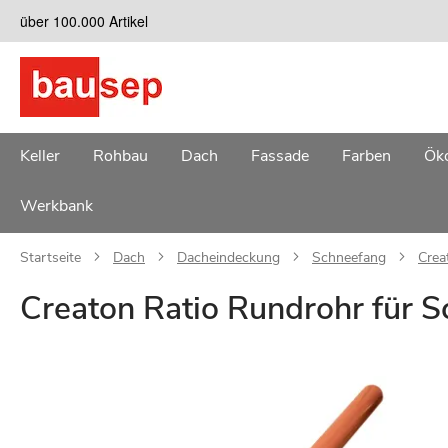
Zum
über 100.000 Artikel
Inhalt
springen
Keller
Rohbau
Dach
Fassade
Farben
Öko
Werkbank
Startseite
Dach
Dacheindeckung
Schneefang
Crea
Creaton Ratio Rundrohr für 
Zum
Ende
der