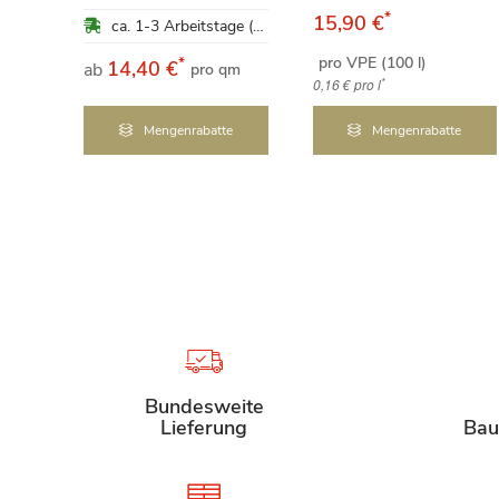
*
15,90 €
ca. 1-3 Arbeitstage (Mo-Fr)
ca. 1-3 Arbeitstage (Mo-Fr)
pro VPE (100 l)
*
14,40 €
ab
qm
pro qm
*
0,16 €
pro l
e
Mengenrabatte
Mengenrabatte
Bundesweite
Lieferung
Bau