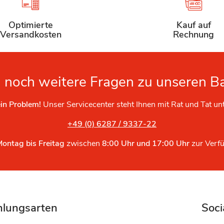
Optimierte
Kauf auf
Versandkosten
Rechnung
 noch weitere Fragen zu unseren B
in Problem!
Unser Servicecenter steht Ihnen mit Rat und Tat un
+49 (0) 6287 / 9337-22
Montag bis Freitag
zwischen
8:00 Uhr und 17:00 Uhr
zur Verf
hlungsarten
Soci