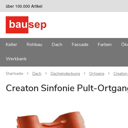
Zum
über 100.000 Artikel
Inhalt
springen
Keller
Rohbau
Dach
Fassade
Farben
Öko
Werkbank
Startseite
Dach
Dacheindeckung
Ortgang
Creaton
Creaton Sinfonie Pult-Ortgan
Zum
Ende
der