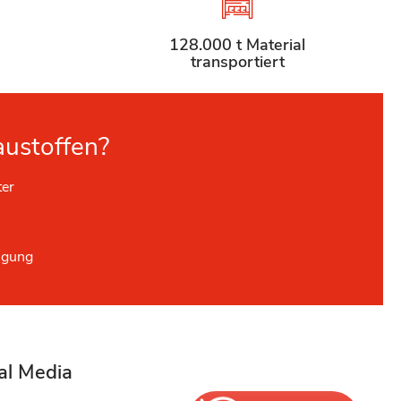
128.000 t Material
transportiert
austoffen?
ter
ügung
al Media