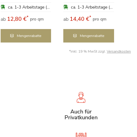
15,
ca. 1-3 Arbeitstage (Mo-Fr)
ca. 1-3 Arbeitstage (Mo-Fr)
pro 
*
*
12,80 €
14,40 €
ab
ab
pro qm
pro qm
0,16 €
Mengenrabatte
Mengenrabatte
*inkl. 19 % MwSt zzgl.
Versandkosten
Auch für
Privatkunden