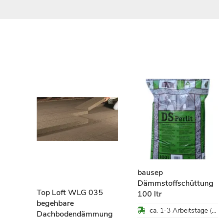
bausep
Dämmstoffschüttung
Top Loft WLG 035
100 ltr
om
begehbare
ca. 1-3 Arbeitstage (Mo-Fr)
ung
Dachbodendämmung