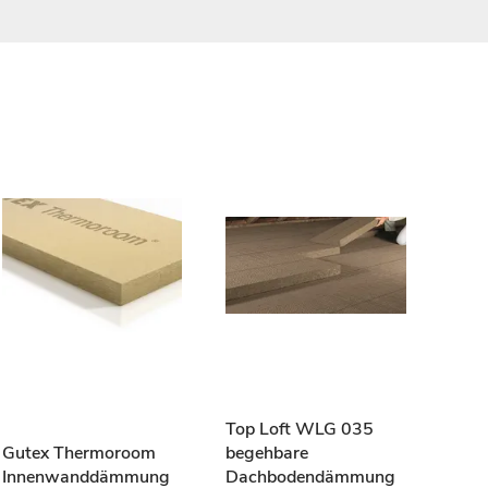
baus
Dämm
Top Loft WLG 035
100 
Gutex Thermoroom
begehbare
Innenwanddämmung
Dachbodendämmung