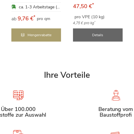
*
47,50 €
ca. 1-3 Arbeitstage (Mo-Fr)
pro VPE (10 kg)
*
9,76 €
ab
pro qm
*
4,75 €
pro kg
Mengenrabatte
Details
Ihre Vorteile
Über 100.000
Beratung vom
stoffe zur Auswahl
Baustoffprofi