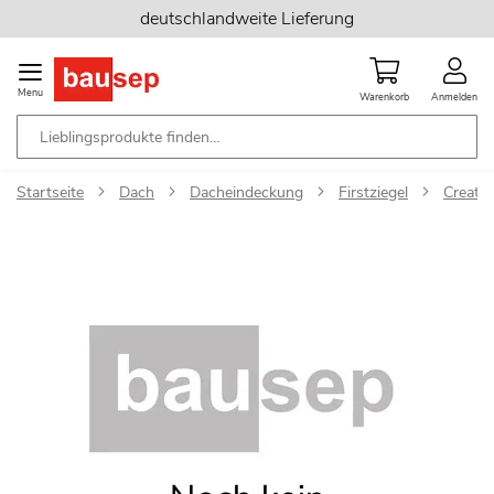
Zum
deutschlandweite Lieferung
Inhalt
springen
Menu
Warenkorb
Anmelden
Startseite
Dach
Dacheindeckung
Firstziegel
Creaton
Zum
Ende
der
Bildgalerie
springen