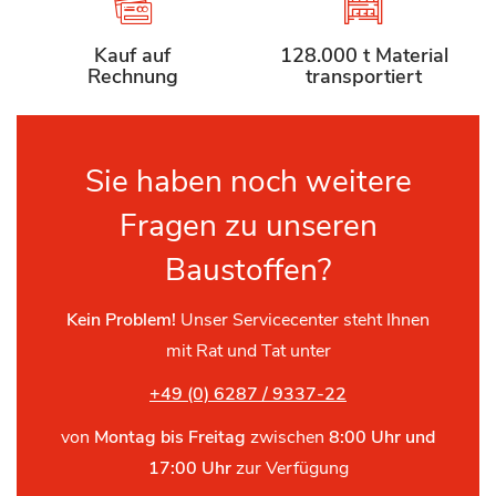
Kauf auf
128.000 t Material
Rechnung
transportiert
Sie haben noch weitere
Fragen zu unseren
Baustoffen?
Kein Problem!
Unser Servicecenter steht Ihnen
mit Rat und Tat unter
+49 (0) 6287 / 9337-22
von
Montag bis Freitag
zwischen
8:00 Uhr und
17:00 Uhr
zur Verfügung