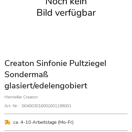
Zum
Creaton Sinfonie Pultziegel
Anfang
Sondermaß
der
Bildgalerie
glasiert/edelengobiert
springen
Hersteller
Creaton
Art. Nr.:
004003016002001198001
ca. 4-10 Arbeitstage (Mo-Fr)