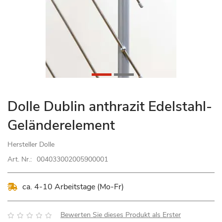
Zum
Dolle Dublin anthrazit Edelstahl-
Anfang
Geländerelement
der
Bildgalerie
Hersteller
Dolle
springen
Art. Nr.:
004033002005900001
ca. 4-10 Arbeitstage (Mo-Fr)
Bewertung:
Bewerten Sie dieses Produkt als Erster