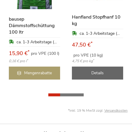
Hanfland Stopfhanf 10
bausep
kg
Dämmstoffschüttung
100 ltr
ca. 1-3 Arbeitstage (Mo-Fr)
ca. 1-3 Arbeitstage (Mo-Fr)
*
47,50 €
*
15,90 €
pro VPE (100 l)
pro VPE (10 kg)
*
*
0,16 €
pro l
4,75 €
pro kg
Mengenrabatte
Details
*inkl. 19 % MwSt zzgl.
Versandkosten