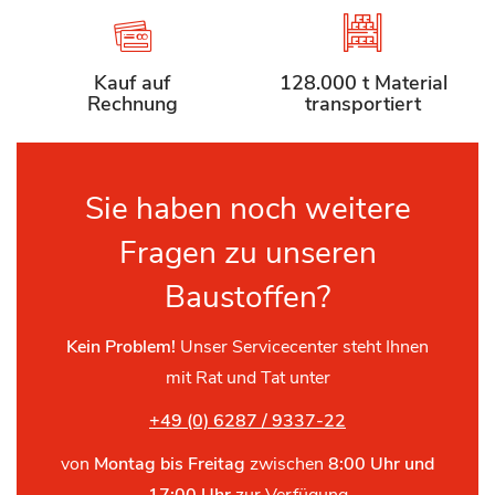
Kauf auf
128.000 t Material
Rechnung
transportiert
Sie haben noch weitere
Fragen zu unseren
Baustoffen?
Kein Problem!
Unser Servicecenter steht Ihnen
mit Rat und Tat unter
+49 (0) 6287 / 9337-22
von
Montag bis Freitag
zwischen
8:00 Uhr und