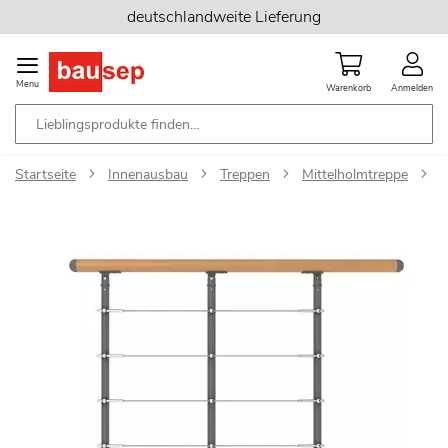
Zum
deutschlandweite Lieferung
Inhalt
springen
Menu
Warenkorb
Anmelden
Startseite
Innenausbau
Treppen
Mittelholmtreppe
D
Zum
Ende
der
Bildgalerie
springen