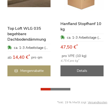
Hanfland Stopfhanf 10
Top Loft WLG 035
kg
begehbare
ca. 1-3 Arbeitstage (Mo-Fr)
Dachbodendämmung
*
47,50 €
ca. 1-3 Arbeitstage (Mo-Fr)
pro VPE (10 kg)
*
14,40 €
ab
pro qm
*
4,75 €
pro kg
Mengenrabatte
Details
*inkl. 19 % MwSt zzgl.
Versandkosten