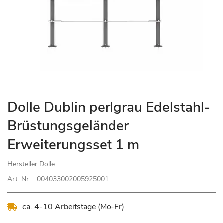
Zum
Dolle Dublin perlgrau Edelstahl-
Anfang
Brüstungsgeländer
der
Bildgalerie
Erweiterungsset 1 m
springen
Hersteller
Dolle
Art. Nr.:
004033002005925001
ca. 4-10 Arbeitstage (Mo-Fr)