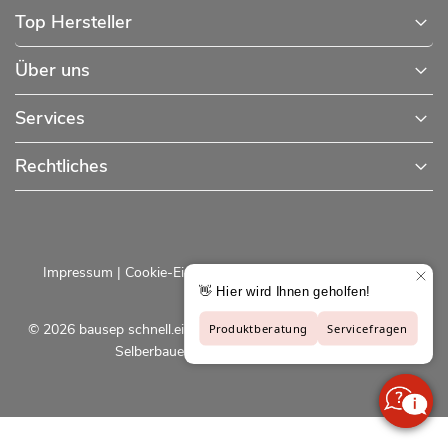
Top Hersteller
Über uns
Services
Rechtliches
Impressum
|
Cookie-Einstellungen
|
Datenschutzerklärung
© 2026 bausep schnell.einfach.preiswert - Baustoffe online für
Selberbauer und Profis |
bausep.de