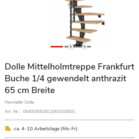
Zum
Dolle Mittelholmtreppe Frankfurt
Anfang
Buche 1/4 gewendelt anthrazit
der
Bildgalerie
65 cm Breite
springen
Hersteller
Dolle
Art. Nr.:
004033002012001010001
ca. 4-10 Arbeitstage (Mo-Fr)