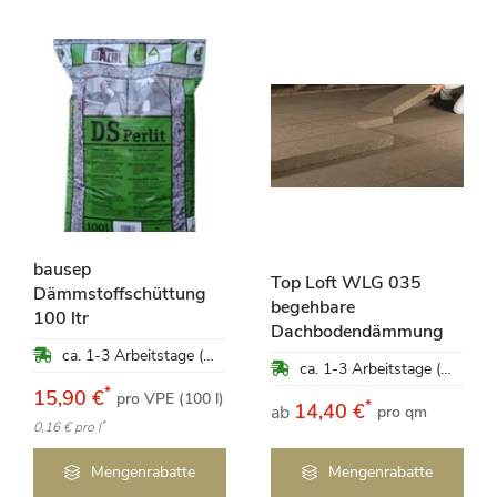
bausep
Top Loft WLG 035
Dämmstoffschüttung
begehbare
100 ltr
Dachbodendämmung
ca. 1-3 Arbeitstage (Mo-Fr)
ca. 1-3 Arbeitstage (Mo-Fr)
*
15,90 €
pro VPE (100 l)
*
14,40 €
ab
pro qm
*
0,16 €
pro l
Mengenrabatte
Mengenrabatte