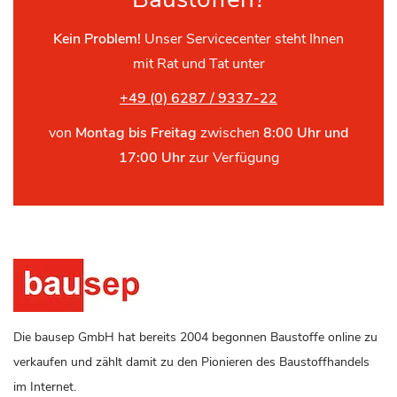
Kein Problem!
Unser Servicecenter steht Ihnen
mit Rat und Tat unter
+49 (0) 6287 / 9337-22
von
Montag bis Freitag
zwischen
8:00 Uhr und
17:00 Uhr
zur Verfügung
Die bausep GmbH hat bereits 2004 begonnen Baustoffe online zu
verkaufen und zählt damit zu den Pionieren des Baustoffhandels
im Internet.