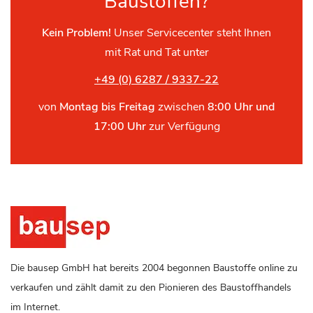
Baustoffen?
Kein Problem!
Unser Servicecenter steht Ihnen
mit Rat und Tat unter
+49 (0) 6287 / 9337-22
von
Montag bis Freitag
zwischen
8:00 Uhr und
17:00 Uhr
zur Verfügung
Die bausep GmbH hat bereits 2004 begonnen Baustoffe online zu
verkaufen und zählt damit zu den Pionieren des Baustoffhandels
im Internet.