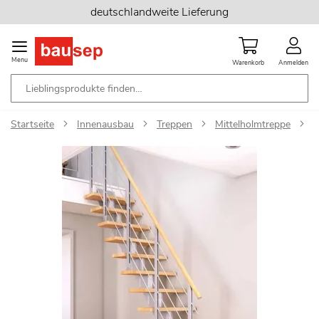
Zum
deutschlandweite Lieferung
Inhalt
springen
Menu
Warenkorb
Anmelden
Startseite
Innenausbau
Treppen
Mittelholmtreppe
D
Zum
Ende
der
Bildgalerie
springen