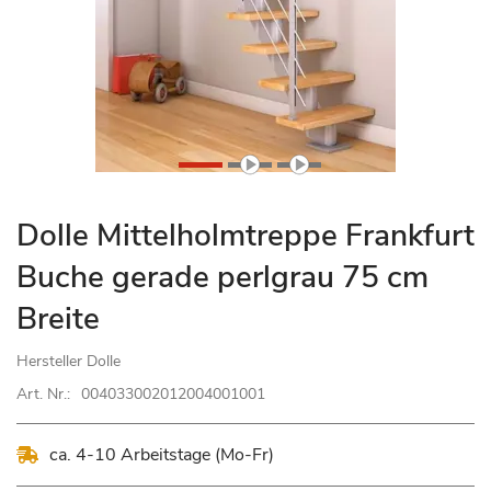
Zum
Dolle Mittelholmtreppe Frankfurt
Anfang
Buche gerade perlgrau 75 cm
der
Bildgalerie
Breite
springen
Hersteller
Dolle
Art. Nr.:
004033002012004001001
ca. 4-10 Arbeitstage (Mo-Fr)