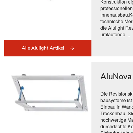
Konstruktion ei
professionellen
Innenausbau.Ko
technische Mer
die Alulight Re
umlaufende ...
Alle Alulight Artikel
AluNova
Die Revisionsk
bausysteme ist 
Einbau in Wän
Trockenbau. Si
hochwertige Ma
durchdachte Ko
Sicherheit als 