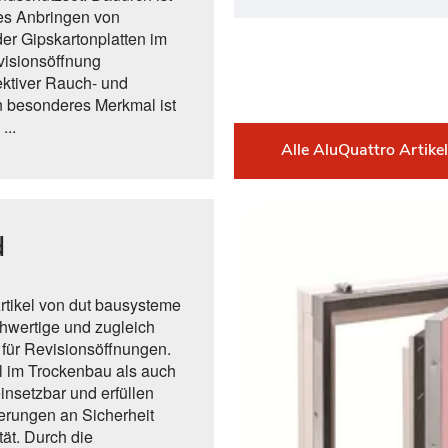
hes Anbringen von
er Gipskartonplatten im
visionsöffnung
fektiver Rauch- und
 besonderes Merkmal ist
...
Alle AluQuattro Artike
d
rtikel von dut bausysteme
chwertige und zugleich
 für Revisionsöffnungen.
l im Trockenbau als auch
nsetzbar und erfüllen
erungen an Sicherheit
tät. Durch die