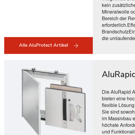
kein zusätzlic
Mineralwolle od
Bereich der Re
erforderlich.Ef
BrandschutzEin
die umlaufende 
Alle AluProtect Artikel
AluRapi
Die AluRapid A
bieten eine ho
flexible Lösung
Sie sind sowoh
im Massivbau ei
höchste Anford
und Funktionali