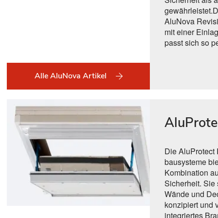
gewährleistet.
AluNova Revisi
mit einer Einl
passt sich so pe
Alle AluNova Artikel
AluProte
Die AluProtect
bausysteme bie
Kombination au
Sicherheit. Sie
Wände und Dec
konzipiert und 
integriertes Br