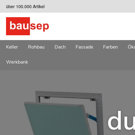
Zum
über 100.000 Artikel
Inhalt
springen
Keller
Rohbau
Dach
Fassade
Farben
Öko
Werkbank
du