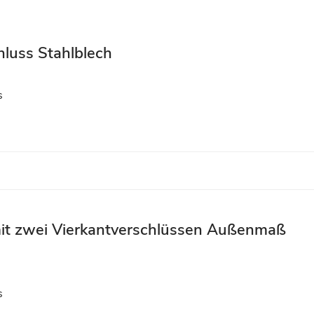
hluss Stahlblech
s
 mit zwei Vierkantverschlüssen Außenmaß
s