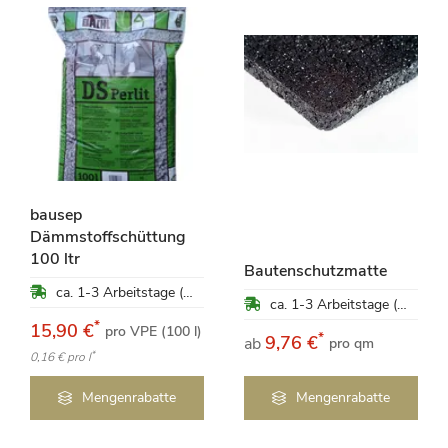
bausep
Dämmstoffschüttung
100 ltr
Bautenschutzmatte
ca. 1-3 Arbeitstage (Mo-Fr)
ca. 1-3 Arbeitstage (Mo-Fr)
*
15,90 €
pro VPE (100 l)
*
9,76 €
ab
pro qm
*
0,16 €
pro l
Mengenrabatte
Mengenrabatte