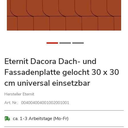
Zum
Eternit Dacora Dach- und
Anfang
Fassadenplatte gelocht 30 x 30
der
Bildgalerie
cm universal einsetzbar
springen
Hersteller
Eternit
Art. Nr.:
004004004001002001001
ca. 1-3 Arbeitstage (Mo-Fr)