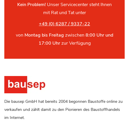
Kein Problem!
Unser Servicecenter steht Ihnen
mit Rat und Tat unter
+49 (0) 6287 / 9337-22
von
Montag bis Freitag
zwischen
8:00 Uhr und
17:00 Uhr
zur Verfügung
Die bausep GmbH hat bereits 2004 begonnen Baustoffe online zu
verkaufen und zählt damit zu den Pionieren des Baustoffhandels
im Internet.