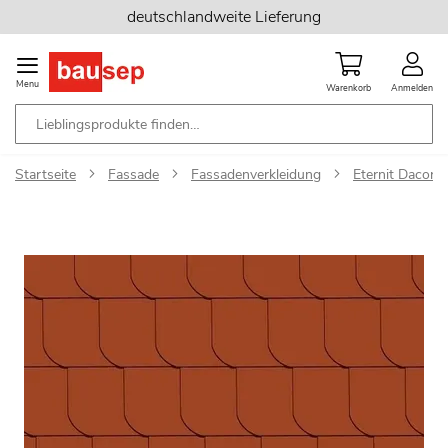
Zum
deutschlandweite Lieferung
Inhalt
springen
Menu
Warenkorb
Anmelden
Startseite
Fassade
Fassadenverkleidung
Eternit Dacora
Zum
Ende
der
Bildgalerie
springen