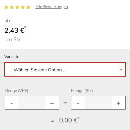
Bewertung:
Alle Bewertungen
98
100
% of
ab
*
2,43 €
pro Stk
Variante
Menge (VPE)
Menge (Stk)
=
*
=
0,00 €