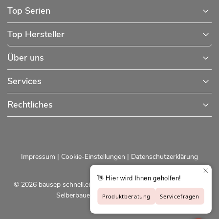
Top Serien
Top Hersteller
Über uns
Services
Rechtliches
Impressum
|
Cookie-Einstellungen
|
Datenschutzerklärung
© 2026 bausep schnell.einfach.preiswert - Baustoffe online für
Selberbauer und Profis |
bausep.de