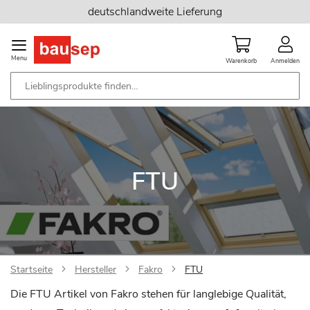
Zum
deutschlandweite Lieferung
Inhalt
springen
Menu
Warenkorb
Anmelden
FTU
Startseite
Hersteller
Fakro
FTU
Die FTU Artikel von Fakro stehen für langlebige Qualität,