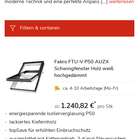
moderne Technik und eine perfekte Anpass [...]
weiterlesen
Filtern & sortieren
Fakro FTU-V P50 AUZX
Schwingfenster Holz weiß
hochgedämmt
ca. 4-10 Arbeitstage (Mo-Fr)
*
1.240,82 €
ab
pro Stk
energiesparende Isolierverglasung P50
lackiertes Kiefernholz
topSave für erhöhten Einbruchschutz
ausgestattet mit Kettenantrieb, 3-Kanal Steuersystem,