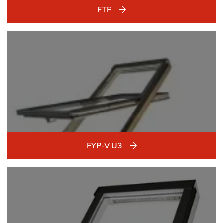
FTP
FYP-V U3