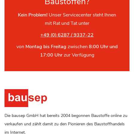
Baustoffen?
Kein Problem!
Unser Servicecenter steht Ihnen
mit Rat und Tat unter
+49 (0) 6287 / 9337-22
von
Montag bis Freitag
zwischen
8:00 Uhr und
17:00 Uhr
zur Verfügung
Die bausep GmbH hat bereits 2004 begonnen Baustoffe online zu
verkaufen und zählt damit zu den Pionieren des Baustoffhandels
im Internet.