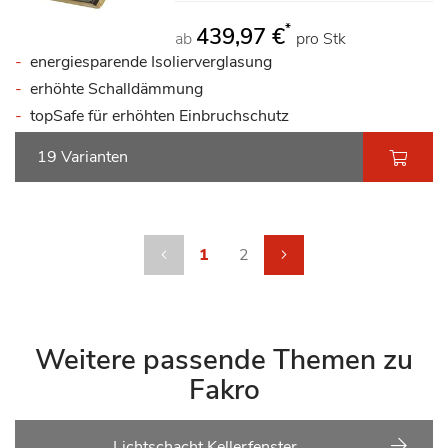
*
439,97 €
ab
pro Stk
energiesparende Isolierverglasung
erhöhte Schalldämmung
topSafe für erhöhten Einbruchschutz
19 Varianten
Seite
Seite
Zurück
Sie lesen gerade die Seite
Seite
Seite
weiter
1
2
Weitere passende Themen zu
Fakro
Lichtschacht Kellerfenster