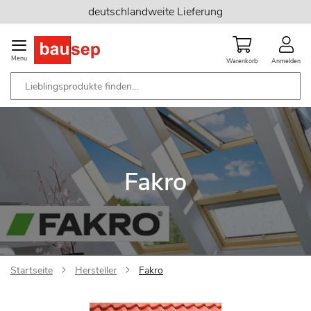
Zum
deutschlandweite Lieferung
Inhalt
springen
Menu
Warenkorb
Anmelden
Fakro
Startseite
Hersteller
Fakro