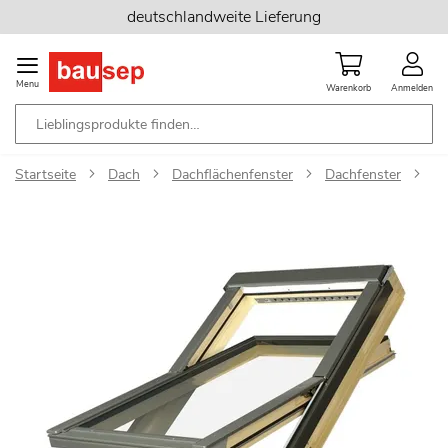
Zum
deutschlandweite Lieferung
Inhalt
springen
Menu
Warenkorb
Anmelden
Startseite
Dach
Dachflächenfenster
Dachfenster
Fa
Zum
Ende
der
Bildgalerie
springen