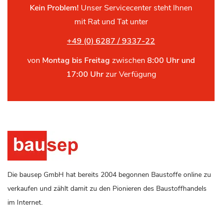
Kein Problem!
Unser Servicecenter steht Ihnen
mit Rat und Tat unter
+49 (0) 6287 / 9337-22
von
Montag bis Freitag
zwischen
8:00 Uhr und
17:00 Uhr
zur Verfügung
Die bausep GmbH hat bereits 2004 begonnen Baustoffe online zu
verkaufen und zählt damit zu den Pionieren des Baustoffhandels
im Internet.