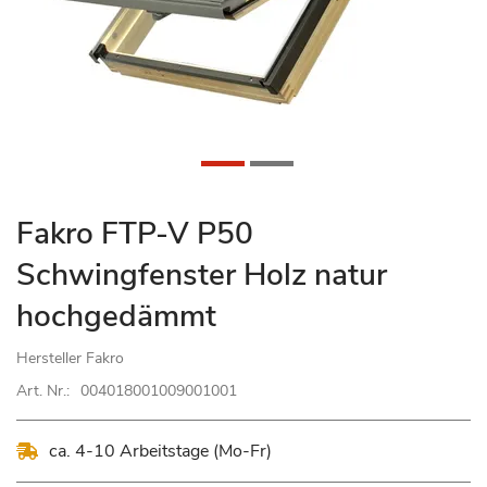
Zum
Fakro FTP-V P50
Anfang
Schwingfenster Holz natur
der
Bildgalerie
hochgedämmt
springen
Hersteller
Fakro
Art. Nr.:
004018001009001001
ca. 4-10 Arbeitstage (Mo-Fr)