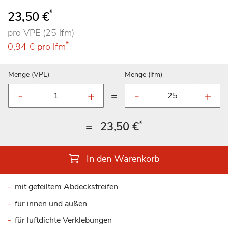
88
100
% of
*
23,50 €
pro VPE (25 lfm)
*
0,94 €
pro lfm
Menge (VPE)
Menge (lfm)
=
*
=
23,50 €
In den Warenkorb
mit geteiltem Abdeckstreifen
für innen und außen
für luftdichte Verklebungen