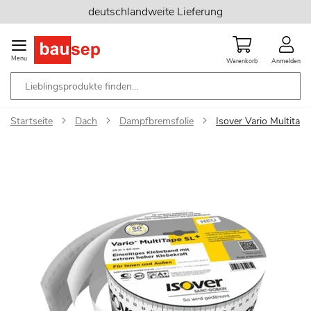
Zum
deutschlandweite Lieferung
Inhalt
springen
Menu
Warenkorb
Anmelden
Startseite
Dach
Dampfbremsfolie
Isover Vario Multita
Zum
Ende
der
Bildgalerie
springen