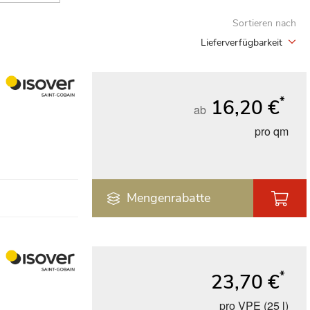
Sortieren nach
Lieferverfügbarkeit
*
16,20 €
ab
pro qm
Mengenrabatte
*
23,70 €
pro VPE (25 l)