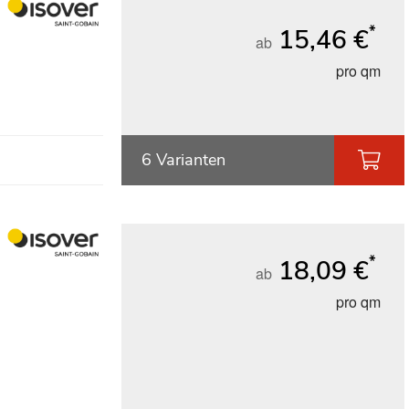
*
15,46 €
ab
pro qm
6 Varianten
*
18,09 €
ab
pro qm