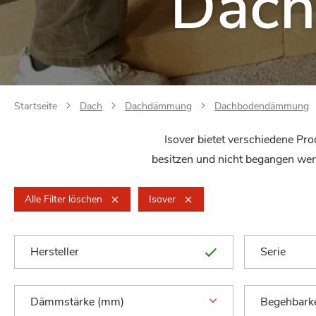
Dac
Startseite
Dach
Dachdämmung
Dachbodendämmung
Isover bietet verschiedene 
besitzen und nicht begangen wer
Alle Filter löschen
Isover
Hersteller
Serie
Dämmstärke (mm)
Begehbarke