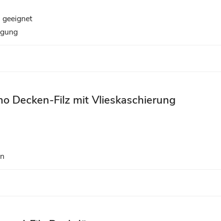
 geeignet
egung
o Decken-Filz mit Vlieskaschierung
en