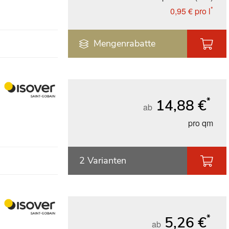
*
0,95 €
pro l
Mengenrabatte
*
14,88 €
ab
pro qm
2 Varianten
*
5,26 €
ab