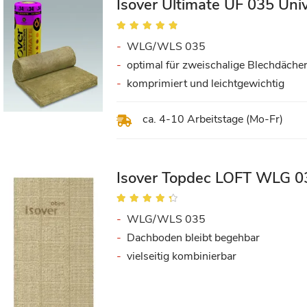
Isover Ultimate UF 035 Un
Bewertung:
93%
WLG/WLS 035
optimal für zweischalige Blechdäche
komprimiert und leichtgewichtig
ca. 4-10 Arbeitstage (Mo-Fr)
Isover Topdec LOFT WLG 03
Bewertung:
84%
WLG/WLS 035
Dachboden bleibt begehbar
vielseitig kombinierbar