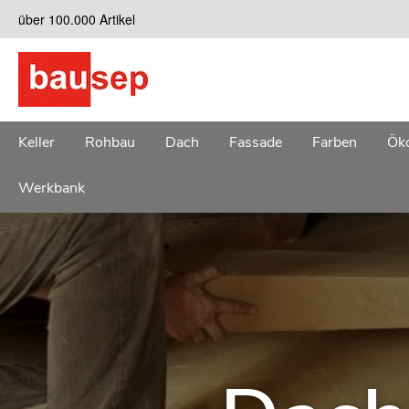
Zum
über 100.000 Artikel
Inhalt
springen
Keller
Rohbau
Dach
Fassade
Farben
Öko
Werkbank