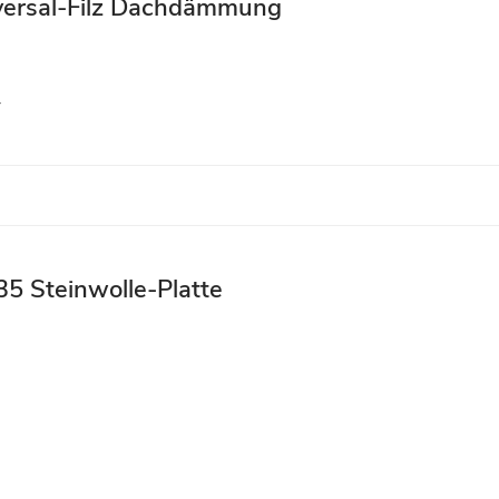
iversal-Filz Dachdämmung
r
5 Steinwolle-Platte