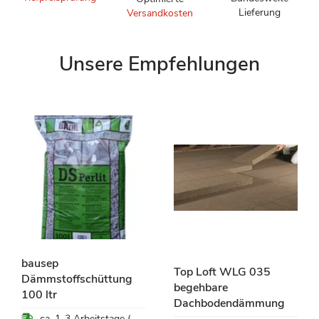
Lieferung
Versandkosten
Unsere Empfehlungen
bausep
Top Loft WLG 035
Dämmstoffschüttung
begehbare
100 ltr
Dachbodendämmung
ca. 1-3 Arbeitstage (Mo-Fr)