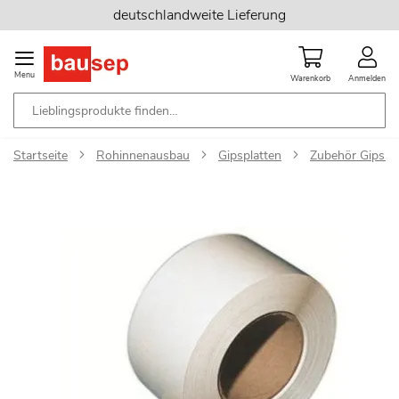
Zum
deutschlandweite Lieferung
Inhalt
springen
Menu
Warenkorb
Anmelden
Startseite
Rohinnenausbau
Gipsplatten
Zubehör Gipska
Zum
Ende
der
Bildgalerie
springen