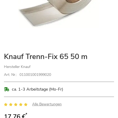
Zum
Knauf Trenn-Fix 65 50 m
Anfang
der
Hersteller
Knauf
Bildgalerie
Art. Nr.:
011001001999020
springen
ca. 1-3 Arbeitstage (Mo-Fr)
Bewertung:
Alle Bewertungen
95
100
% of
*
17,76 €