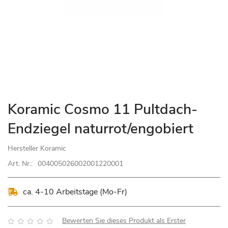
Zum
Koramic Cosmo 11 Pultdach-
Anfang
Endziegel naturrot/engobiert
der
Bildgalerie
Hersteller
Koramic
springen
Art. Nr.:
004005026002001220001
ca. 4-10 Arbeitstage (Mo-Fr)
Bewertung:
Bewerten Sie dieses Produkt als Erster