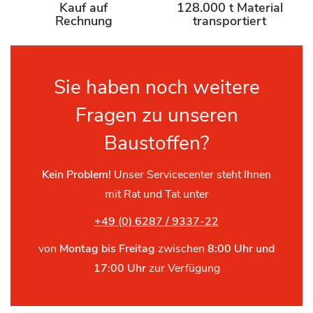
Kauf auf
128.000 t Material
Rechnung
transportiert
Sie haben noch weitere
Fragen zu unseren
Baustoffen?
Kein Problem!
Unser Servicecenter steht Ihnen
mit Rat und Tat unter
+49 (0) 6287 / 9337-22
von
Montag bis Freitag
zwischen
8:00 Uhr und
17:00 Uhr
zur Verfügung