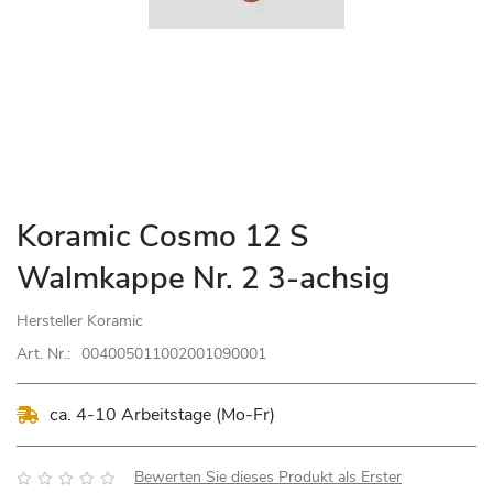
Zum
Koramic Cosmo 12 S
Anfang
Walmkappe Nr. 2 3-achsig
der
Bildgalerie
Hersteller
Koramic
springen
Art. Nr.:
004005011002001090001
ca. 4-10 Arbeitstage (Mo-Fr)
Bewertung:
Bewerten Sie dieses Produkt als Erster