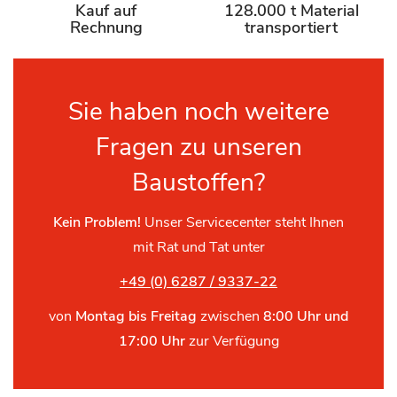
Kauf auf
128.000 t Material
Rechnung
transportiert
Sie haben noch weitere
Fragen zu unseren
Baustoffen?
Kein Problem!
Unser Servicecenter steht Ihnen
mit Rat und Tat unter
+49 (0) 6287 / 9337-22
von
Montag bis Freitag
zwischen
8:00 Uhr und
17:00 Uhr
zur Verfügung