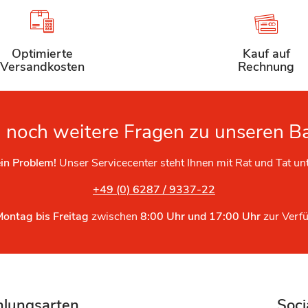
Optimierte
Kauf auf
Versandkosten
Rechnung
 noch weitere Fragen zu unseren B
in Problem!
Unser Servicecenter steht Ihnen mit Rat und Tat un
+49 (0) 6287 / 9337-22
Montag bis Freitag
zwischen
8:00 Uhr und 17:00 Uhr
zur Verf
hlungsarten
Soci