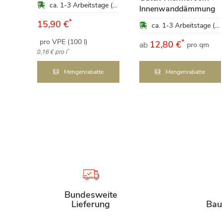
ca. 1-3 Arbeitstage (Mo-Fr)
te
Innenwanddämmung
*
15,90 €
ca. 1-3 Arbeitstage (Mo-Fr)
ca. 1-3 Arbeitstage (Mo-Fr)
pro VPE (100 l)
*
12,80 €
ab
pro qm
*
0,16 €
pro l
e
Mengenrabatte
Mengenrabatte
Bundesweite
Lieferung
Bau