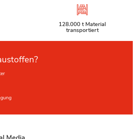
128.000 t Material
transportiert
austoffen?
ter
ügung
al Media