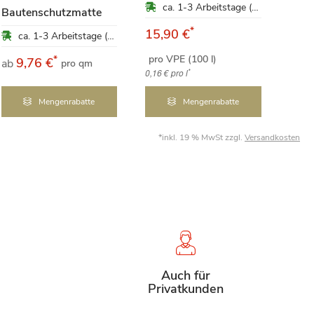
ca. 1-3 Arbeitstage (Mo-Fr)
Bautenschutzmatte
Inn
*
15,90 €
ca. 1-3 Arbeitstage (Mo-Fr)
pro VPE (100 l)
*
9,76 €
1
ab
ab
pro qm
*
0,16 €
pro l
Mengenrabatte
Mengenrabatte
*inkl. 19 % MwSt zzgl.
Versandkosten
Auch für
Privatkunden