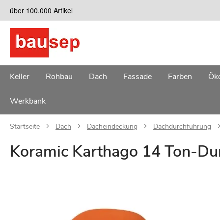
Zum
über 100.000 Artikel
Inhalt
springen
Keller
Rohbau
Dach
Fassade
Farben
Öko
Werkbank
Startseite
Dach
Dacheindeckung
Dachdurchführung
Koramic Karthago 14 Ton-Du
Zum
Ende
der