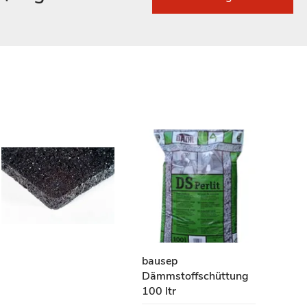
bausep
Dämmstoffschüttung
100 ltr
Gut