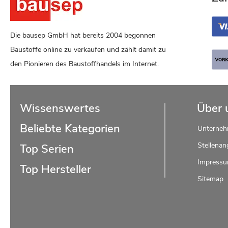
Die bausep GmbH hat bereits 2004 begonnen
Baustoffe online zu verkaufen und zählt damit zu
den Pionieren des Baustoffhandels im Internet.
Wissenswertes
Über 
Beliebte Kategorien
Unterne
Stellenan
Top Serien
Impress
Top Hersteller
Sitemap