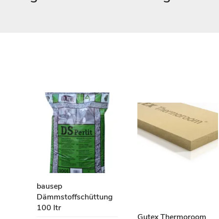
bausep
Dämmstoffschüttung
100 ltr
Gutex Thermoroom