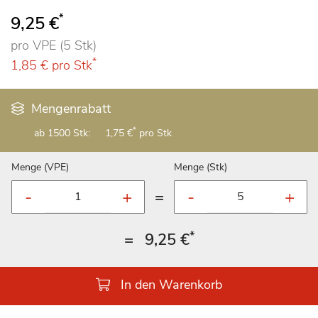
93
100
% of
*
9,25 €
pro VPE (5 Stk)
*
1,85 €
pro Stk
Mengenrabatt
*
ab 1500 Stk:
1,75 €
pro Stk
Menge (VPE)
Menge (Stk)
=
*
=
9,25 €
In den Warenkorb