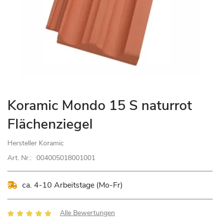
Zum
Koramic Mondo 15 S naturrot
Anfang
Flächenziegel
der
Bildgalerie
Hersteller
Koramic
springen
Art. Nr.:
004005018001001
ca. 4-10 Arbeitstage (Mo-Fr)
Bewertung:
Alle Bewertungen