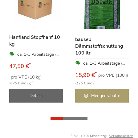
Hanfland Stopfhanf 10
bausep
kg
Dämmstoffschüttung
100 ltr
ca. 1-3 Arbeitstage (Mo-Fr)
ca. 1-3 Arbeitstage (Mo-Fr)
*
47,50 €
*
15,90 €
pro VPE (100 l)
pro VPE (10 kg)
*
*
4,75 €
pro kg
0,16 €
pro l
Details
Mengenrabatte
*inkl. 19 % MwSt zzgl.
Versandkosten