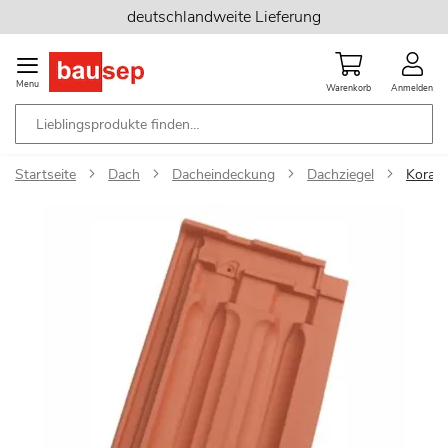
Zum
deutschlandweite Lieferung
Inhalt
springen
Menu
Warenkorb
Anmelden
Startseite
Dach
Dacheindeckung
Dachziegel
Korami
Zum
Ende
der
Bildgalerie
springen