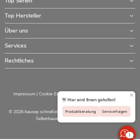
Top Serien
Top Hersteller
Über uns
Services
Rechtliches
Impressum
|
Cookie-Einstellungen
|
Datenschutzerklärung
© 2026 bausep schnell.einfach.preiswert - Baustoffe online für
Selberbauer und Profis |
bausep.de