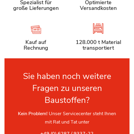
Spezialist für
Optimierte
große Lieferungen
Versandkosten
Kauf auf
128.000 t Material
Rechnung
transportiert
Sie haben noch weitere
Fragen zu unseren
Baustoffen?
Kein Problem!
Unser Servicecenter steht Ihnen
mit Rat und Tat unter
+49 (0) 6287 / 9337-22