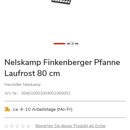
Zum
Nelskamp Finkenberger Pfanne
Anfang
Laufrost 80 cm
der
Bildgalerie
Hersteller
Nelskamp
springen
Art. Nr.:
004010001004001060001
ca. 4-10 Arbeitstage (Mo-Fr)
Bewertung:
Bewerten Sie dieses Produkt als Erster