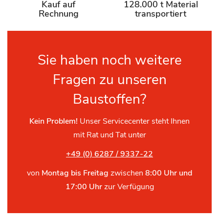
Kauf auf
128.000 t Material
Rechnung
transportiert
Sie haben noch weitere
Fragen zu unseren
Baustoffen?
Kein Problem!
Unser Servicecenter steht Ihnen
mit Rat und Tat unter
+49 (0) 6287 / 9337-22
von
Montag bis Freitag
zwischen
8:00 Uhr und
17:00 Uhr
zur Verfügung