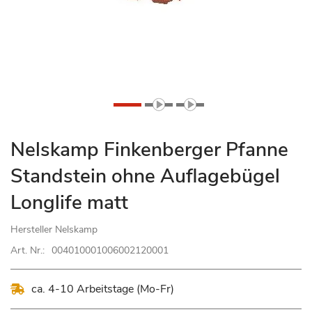
Zum
Nelskamp Finkenberger Pfanne
Anfang
Standstein ohne Auflagebügel
der
Bildgalerie
Longlife matt
springen
Hersteller
Nelskamp
Art. Nr.:
004010001006002120001
ca. 4-10 Arbeitstage (Mo-Fr)