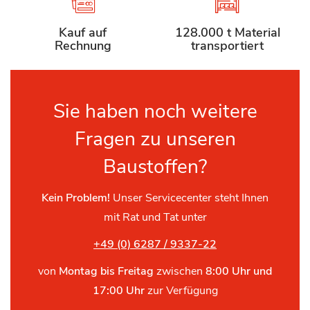
Kauf auf
128.000 t Material
Rechnung
transportiert
Sie haben noch weitere
Fragen zu unseren
Baustoffen?
Kein Problem!
Unser Servicecenter steht Ihnen
mit Rat und Tat unter
+49 (0) 6287 / 9337-22
von
Montag bis Freitag
zwischen
8:00 Uhr und
17:00 Uhr
zur Verfügung