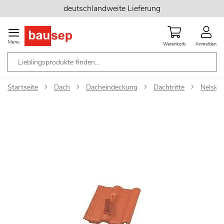
Zum
deutschlandweite Lieferung
Inhalt
springen
Menu
Warenkorb
Anmelden
Startseite
Dach
Dacheindeckung
Dachtritte
Nelskam
Zum
Ende
der
Bildgalerie
springen