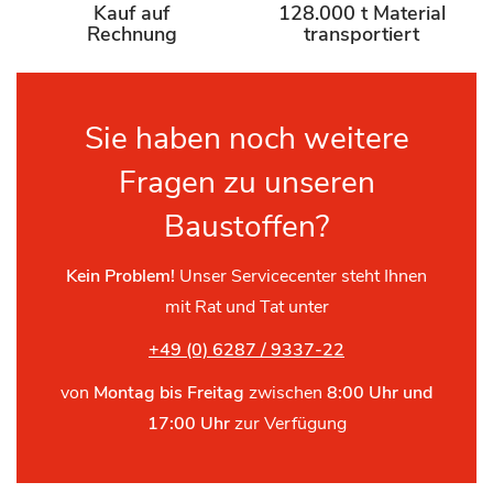
Kauf auf
128.000 t Material
Rechnung
transportiert
Sie haben noch weitere
Fragen zu unseren
Baustoffen?
Kein Problem!
Unser Servicecenter steht Ihnen
mit Rat und Tat unter
+49 (0) 6287 / 9337-22
von
Montag bis Freitag
zwischen
8:00 Uhr und
17:00 Uhr
zur Verfügung