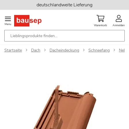
Zum
deutschlandweite Lieferung
Inhalt
springen
Menu
Warenkorb
Anmelden
Startseite
Dach
Dacheindeckung
Schneefang
Nels
Zum
Ende
der
Bildgalerie
springen