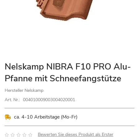
Zum
Nelskamp NIBRA F10 PRO Alu-
Anfang
Pfanne mit Schneefangstütze
der
Bildgalerie
Hersteller
Nelskamp
springen
Art. Nr.:
004010009003004020001
ca. 4-10 Arbeitstage (Mo-Fr)
Bewertung:
Bewerten Sie dieses Produkt als Erster