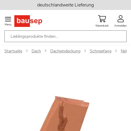
Zum
deutschlandweite Lieferung
Inhalt
springen
Menu
Warenkorb
Anmelden
Startseite
Dach
Dacheindeckung
Schneefang
Nelsk
Zum
Ende
der
Bildgalerie
springen