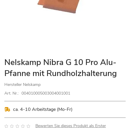
Zum
Nelskamp Nibra G 10 Pro Alu-
Anfang
Pfanne mit Rundholzhalterung
der
Bildgalerie
Hersteller
Nelskamp
springen
Art. Nr.:
004010005003004001001
ca. 4-10 Arbeitstage (Mo-Fr)
Bewertung:
Bewerten Sie dieses Produkt als Erster