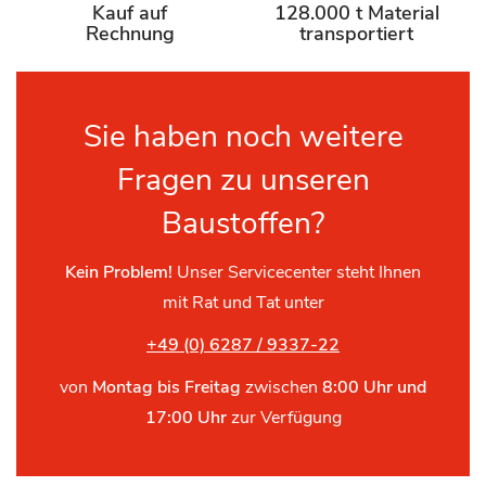
Kauf auf
128.000 t Material
Rechnung
transportiert
Sie haben noch weitere
Fragen zu unseren
Baustoffen?
Kein Problem!
Unser Servicecenter steht Ihnen
mit Rat und Tat unter
+49 (0) 6287 / 9337-22
von
Montag bis Freitag
zwischen
8:00 Uhr und
17:00 Uhr
zur Verfügung