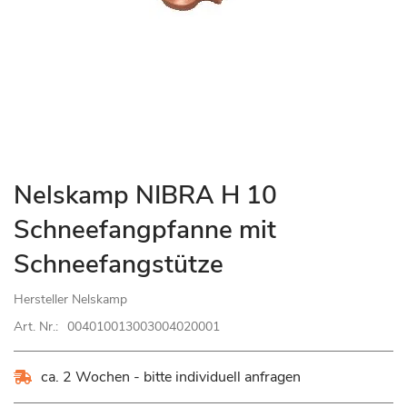
Zum
Nelskamp NIBRA H 10
Anfang
Schneefangpfanne mit
der
Bildgalerie
Schneefangstütze
springen
Hersteller
Nelskamp
Art. Nr.:
004010013003004020001
ca. 2 Wochen - bitte individuell anfragen