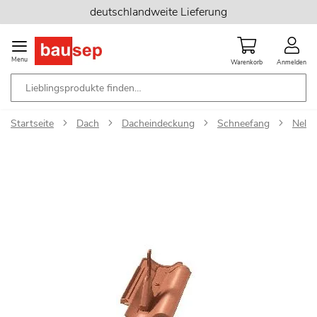
Zum
deutschlandweite Lieferung
Inhalt
springen
Menu
Warenkorb
Anmelden
Startseite
Dach
Dacheindeckung
Schneefang
Nels
Zum
Ende
der
Bildgalerie
springen