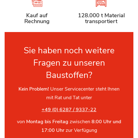
Kauf auf
128.000 t Material
Rechnung
transportiert
Sie haben noch weitere
Fragen zu unseren
Baustoffen?
Kein Problem!
Unser Servicecenter steht Ihnen
mit Rat und Tat unter
+49 (0) 6287 / 9337-22
von
Montag bis Freitag
zwischen
8:00 Uhr und
17:00 Uhr
zur Verfügung