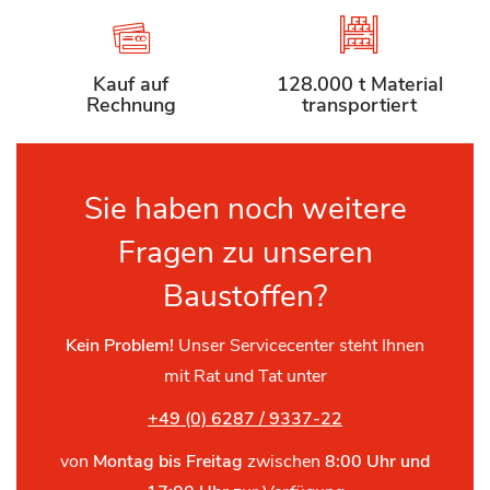
Kauf auf
128.000 t Material
Rechnung
transportiert
Sie haben noch weitere
Fragen zu unseren
Baustoffen?
Kein Problem!
Unser Servicecenter steht Ihnen
mit Rat und Tat unter
+49 (0) 6287 / 9337-22
von
Montag bis Freitag
zwischen
8:00 Uhr und