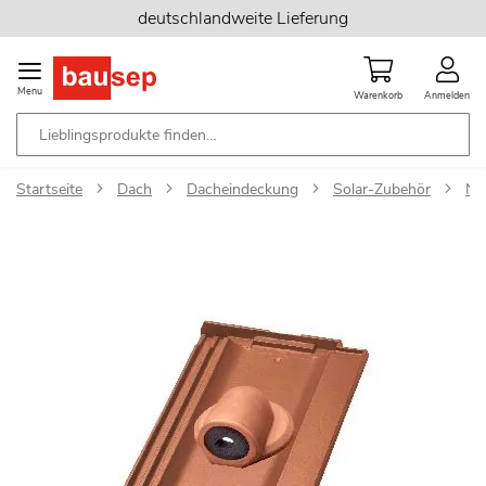
Zum
deutschlandweite Lieferung
Inhalt
springen
Menu
Warenkorb
Anmelden
Startseite
Dach
Dacheindeckung
Solar-Zubehör
Ne
Zum
Ende
der
Bildgalerie
springen