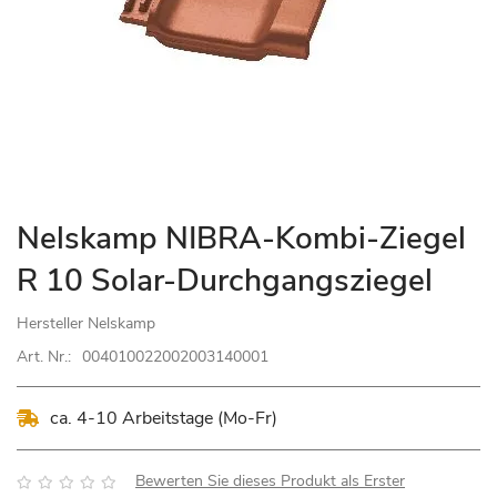
Zum
Nelskamp NIBRA-Kombi-Ziegel
Anfang
R 10 Solar-Durchgangsziegel
der
Bildgalerie
Hersteller
Nelskamp
springen
Art. Nr.:
004010022002003140001
ca. 4-10 Arbeitstage (Mo-Fr)
Bewertung:
Bewerten Sie dieses Produkt als Erster