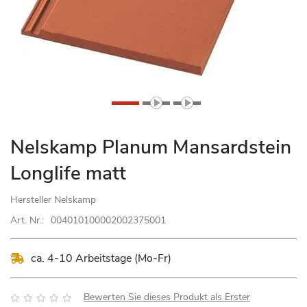
Zum
Nelskamp Planum Mansardstein
Anfang
Longlife matt
der
Bildgalerie
Hersteller
Nelskamp
springen
Art. Nr.:
004010100002002375001
ca. 4-10 Arbeitstage (Mo-Fr)
Bewertung:
Bewerten Sie dieses Produkt als Erster