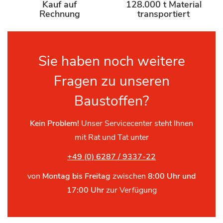
Kauf auf
128.000 t Material
Rechnung
transportiert
Sie haben noch weitere
Fragen zu unseren
Baustoffen?
Kein Problem!
Unser Servicecenter steht Ihnen
mit Rat und Tat unter
+49 (0) 6287 / 9337-22
von
Montag bis Freitag
zwischen
8:00 Uhr und
17:00 Uhr
zur Verfügung