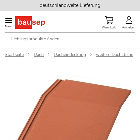
Zum
deutschlandweite Lieferung
Inhalt
springen
Menu
Warenkorb
Anmelden
Startseite
Dach
Dacheindeckung
weitere Dachsteine
Zum
Ende
der
Bildgalerie
springen