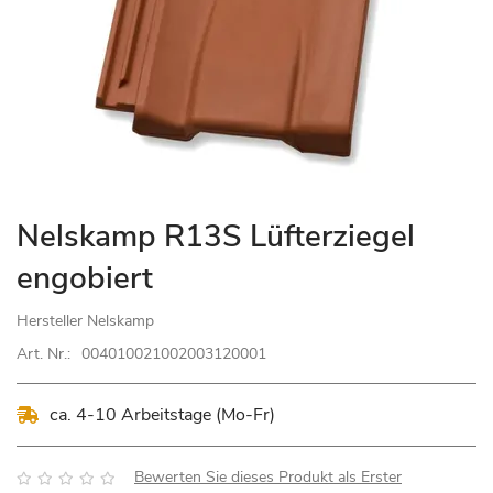
Zum
Nelskamp R13S Lüfterziegel
Anfang
engobiert
der
Bildgalerie
Hersteller
Nelskamp
springen
Art. Nr.:
004010021002003120001
ca. 4-10 Arbeitstage (Mo-Fr)
Bewertung:
Bewerten Sie dieses Produkt als Erster