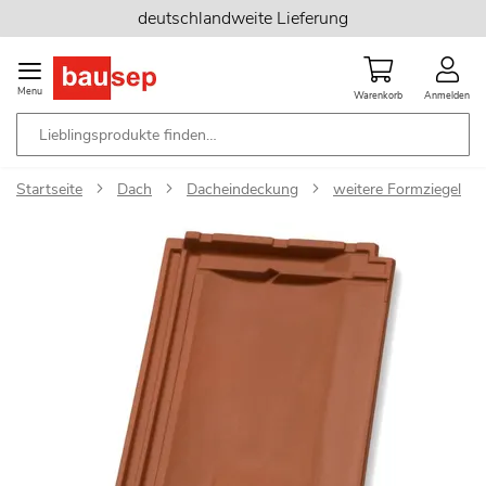
Zum
deutschlandweite Lieferung
Inhalt
springen
Menu
Warenkorb
Anmelden
Startseite
Dach
Dacheindeckung
weitere Formziegel
Zum
Ende
der
Bildgalerie
springen