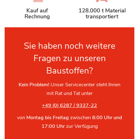
Kauf auf
128.000 t Material
Rechnung
transportiert
Sie haben noch weitere
Fragen zu unseren
Baustoffen?
Kein Problem!
Unser Servicecenter steht Ihnen
mit Rat und Tat unter
+49 (0) 6287 / 9337-22
von
Montag bis Freitag
zwischen
8:00 Uhr und
17:00 Uhr
zur Verfügung