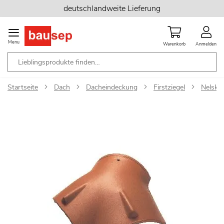
Zum
deutschlandweite Lieferung
Inhalt
springen
Menu
Warenkorb
Anmelden
Startseite
Dach
Dacheindeckung
Firstziegel
Nelska
Zum
Ende
der
Bildgalerie
springen