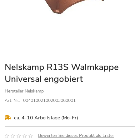
Zum
Nelskamp R13S Walmkappe
Anfang
Universal engobiert
der
Bildgalerie
Hersteller
Nelskamp
springen
Art. Nr.:
004010021002003060001
ca. 4-10 Arbeitstage (Mo-Fr)
Bewertung:
Bewerten Sie dieses Produkt als Erster