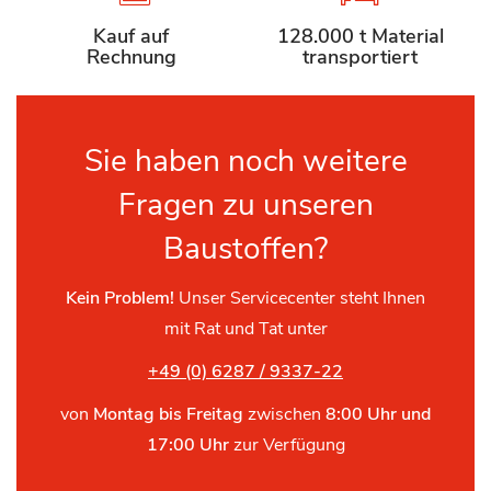
Kauf auf
128.000 t Material
Rechnung
transportiert
Sie haben noch weitere
Fragen zu unseren
Baustoffen?
Kein Problem!
Unser Servicecenter steht Ihnen
mit Rat und Tat unter
+49 (0) 6287 / 9337-22
von
Montag bis Freitag
zwischen
8:00 Uhr und
17:00 Uhr
zur Verfügung