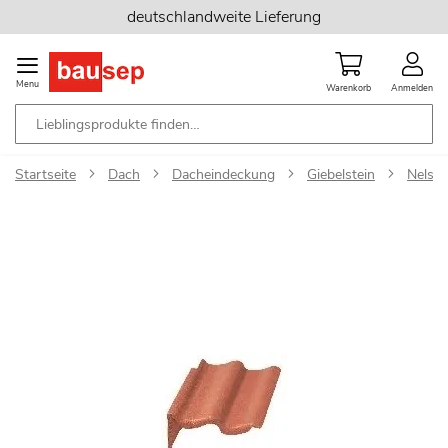
Zum
deutschlandweite Lieferung
Inhalt
springen
Menu
Warenkorb
Anmelden
Startseite
Dach
Dacheindeckung
Giebelstein
Nelska
Zum
Ende
der
Bildgalerie
springen