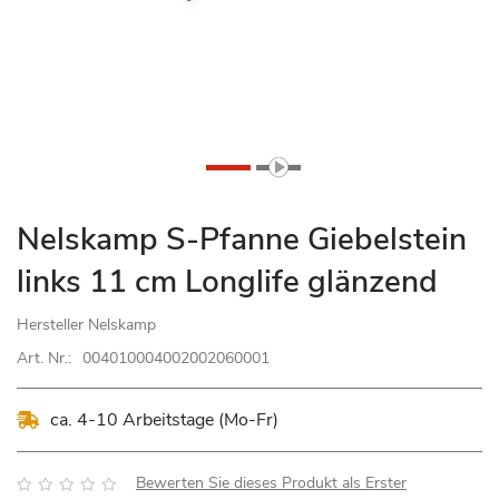
Zum
Nelskamp S-Pfanne Giebelstein
Anfang
links 11 cm Longlife glänzend
der
Bildgalerie
Hersteller
Nelskamp
springen
Art. Nr.:
004010004002002060001
ca. 4-10 Arbeitstage (Mo-Fr)
Bewertung:
Bewerten Sie dieses Produkt als Erster