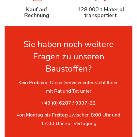
Kauf auf
128.000 t Material
Rechnung
transportiert
Sie haben noch weitere
Fragen zu unseren
Baustoffen?
Kein Problem!
Unser Servicecenter steht Ihnen
mit Rat und Tat unter
+49 (0) 6287 / 9337-22
von
Montag bis Freitag
zwischen
8:00 Uhr und
17:00 Uhr
zur Verfügung