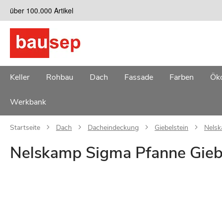
Zum
über 100.000 Artikel
Inhalt
springen
Keller
Rohbau
Dach
Fassade
Farben
Öko
Werkbank
Startseite
Dach
Dacheindeckung
Giebelstein
Nelsk
Nelskamp Sigma Pfanne Giebel
Zum
Ende
der