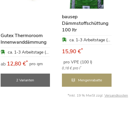
bausep
Dämmstoffschüttung
Hanf
100 ltr
kg
Gutex Thermoroom
ca. 1-3 Arbeitstage (Mo-Fr)
Innenwanddämmung
*
15,90 €
47,
ca. 1-3 Arbeitstage (Mo-Fr)
pro VPE (100 l)
pro 
*
12,80 €
ab
pro qm
*
0,16 €
pro l
4,75 €
2 Varianten
Mengenrabatte
*inkl. 19 % MwSt zzgl.
Versandkosten