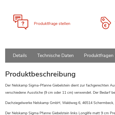
Zum
Anfang
der
Bildgalerie
Produktfrage stellen
springen
Details
Technische Daten
Produktfragen
Produktbeschreibung
Der Nelskamp Sigma-Pfanne Giebelstein dient zur fachgerechten Aus
verschiedene Ausstiche (9 cm oder 11 cm) verwendet. Der Bedarf betr
Dachziegelwerke Nelskamp GmbH, Waldweg 6, 46514 Schermbeck,
Der Nelskamp Sigma Pfanne Giebelstein links Longlife matt 9 cm Pr