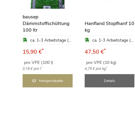
bausep
Dämmstoffschüttung
Hanfland Stopfhanf 10
100 ltr
kg
om
ca. 1-3 Arbeitstage (Mo-Fr)
ca. 1-3 Arbeitstage (Mo-Fr)
ung
*
*
15,90 €
47,50 €
ca. 1-3 Arbeitstage (Mo-Fr)
pro VPE (100 l)
pro VPE (10 kg)
qm
*
*
0,16 €
pro l
4,75 €
pro kg
Mengenrabatte
Details