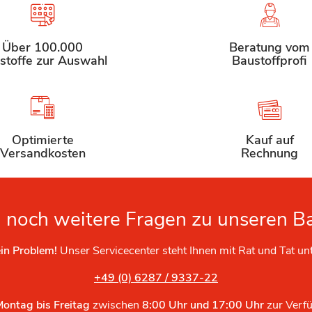
Über 100.000
Beratung vom
stoffe zur Auswahl
Baustoffprofi
Optimierte
Kauf auf
Versandkosten
Rechnung
 noch weitere Fragen zu unseren B
in Problem!
Unser Servicecenter steht Ihnen mit Rat und Tat un
+49 (0) 6287 / 9337-22
Montag bis Freitag
zwischen
8:00 Uhr und 17:00 Uhr
zur Verf