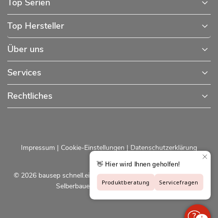
Top Serien
Top Hersteller
Über uns
Services
Rechtliches
Impressum
|
Cookie-Einstellungen
|
Datenschutzerklärung
© 2026 bausep schnell.einfach.preiswert - Baustoffe online für
Selberbauer und Profis |
bausep.de