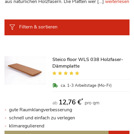
aus natürlichen Holzfasern. Die Platten wer [...]
weiterlesen
Filtern & sortieren
Steico floor WLS 038 Holzfaser-
Dämmplatte
Bewertung:
98%
ca. 1-3 Arbeitstage (Mo-Fr)
*
12,76 €
ab
pro qm
gute Raumklangverbesserung
schnell und einfach zu verlegen
klimaregulierend