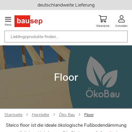
Zum
deutschlandweite Lieferung
Inhalt
springen
Menu
Warenkorb
Anmelden
Floor
Startseite
Hersteller
Öko Bau
Floor
Steico floor ist die ideale ökologische Fußbodendämmung