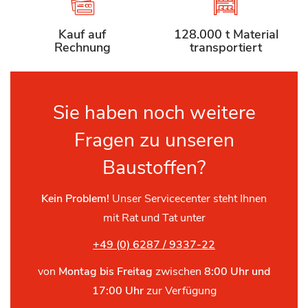
Kauf auf
128.000 t Material
Rechnung
transportiert
Sie haben noch weitere
Fragen zu unseren
Baustoffen?
Kein Problem!
Unser Servicecenter steht Ihnen
mit Rat und Tat unter
+49 (0) 6287 / 9337-22
von
Montag bis Freitag
zwischen
8:00 Uhr und
17:00 Uhr
zur Verfügung