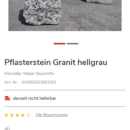
Zum
Pflasterstein Granit hellgrau
Anfang
der
Hersteller
Weber Baustoffe
Bildgalerie
Art. Nr.:
010002023001001
springen
derzeit nicht lieferbar
Bewertung:
Alle Bewertungen
85
100
% of
ab