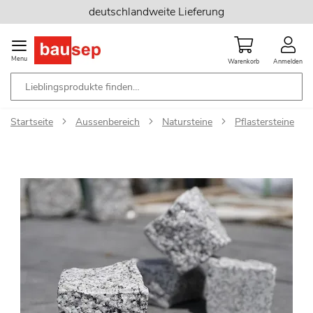
Zum
deutschlandweite Lieferung
Inhalt
springen
Menu
Warenkorb
Anmelden
Startseite
Aussenbereich
Natursteine
Pflastersteine
Zum
Ende
der
Bildgalerie
springen