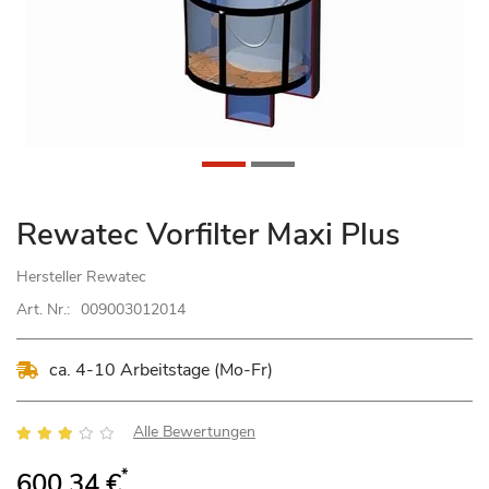
Zum
Rewatec Vorfilter Maxi Plus
Anfang
der
Hersteller
Rewatec
Bildgalerie
Art. Nr.:
009003012014
springen
ca. 4-10 Arbeitstage (Mo-Fr)
Bewertung:
Alle Bewertungen
55
100
% of
*
600,34 €