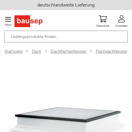
Zum
deutschlandweite Lieferung
Inhalt
springen
Menu
Warenkorb
Anmelden
Startseite
Dach
Dachflächenfenster
Flachdachfenster
Zum
Ende
der
Bildgalerie
springen