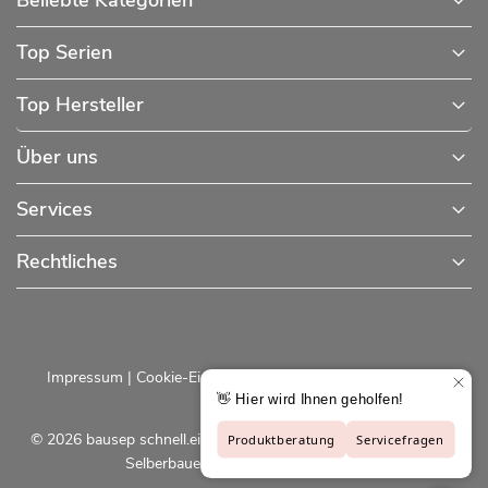
Beliebte Kategorien
Top Serien
Top Hersteller
Über uns
Services
Rechtliches
Impressum
|
Cookie-Einstellungen
|
Datenschutzerklärung
© 2026 bausep schnell.einfach.preiswert - Baustoffe online für
Selberbauer und Profis |
bausep.de