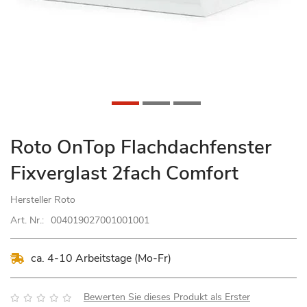
Zum
Roto OnTop Flachdachfenster
Anfang
Fixverglast 2fach Comfort
der
Bildgalerie
Hersteller
Roto
springen
Art. Nr.:
004019027001001001
ca. 4-10 Arbeitstage (Mo-Fr)
Bewertung:
Bewerten Sie dieses Produkt als Erster