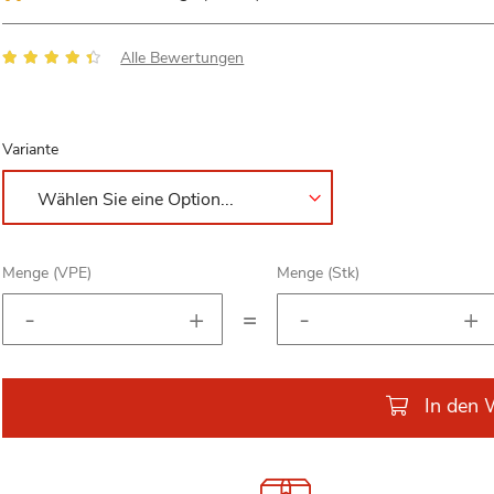
Bewertung:
Alle Bewertungen
85
100
% of
Variante
Menge (VPE)
Menge (Stk)
=
In den 