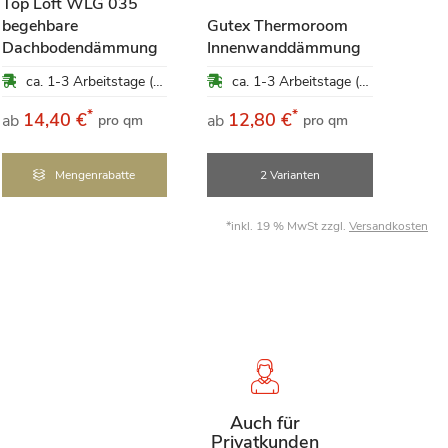
Top Loft WLG 035
begehbare
Gutex Thermoroom
Dachbodendämmung
Innenwanddämmung
Baut
ca. 1-3 Arbeitstage (Mo-Fr)
ca. 1-3 Arbeitstage (Mo-Fr)
*
*
14,40 €
12,80 €
9
ab
ab
ab
pro qm
pro qm
Mengenrabatte
2 Varianten
*inkl. 19 % MwSt zzgl.
Versandkosten
Auch für
Privatkunden