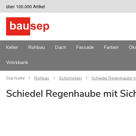
Zum
über 100.000 Artikel
Inhalt
springen
Keller
Rohbau
Dach
Fassade
Farben
Öko
Werkbank
Startseite
Rohbau
Schornstein
Schiedel Regenhaube mi
Schiedel Regenhaube mit Sic
Zum
Ende
der