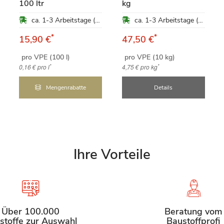
100 ltr
kg
ca. 1-3 Arbeitstage (Mo-Fr)
ca. 1-3 Arbeitstage (Mo-Fr)
*
*
15,90 €
47,50 €
pro VPE (100 l)
pro VPE (10 kg)
*
*
0,16 €
pro l
4,75 €
pro kg
Mengenrabatte
Details
Ihre Vorteile
Über 100.000
Beratung vom
stoffe zur Auswahl
Baustoffprofi