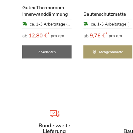
5
Gutex Thermoroom
ung
Innenwanddämmung
Bautenschutzmatte
ca. 1-3 Arbeitstage (Mo-Fr)
ca. 1-3 Arbeitstage (Mo-Fr)
ca. 1-3 Arbeitstage (Mo-Fr)
*
*
12,80 €
9,76 €
ab
ab
qm
pro qm
pro qm
e
2 Varianten
Mengenrabatte
Bundesweite
Lieferung
Bau