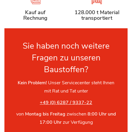
Kauf auf
128.000 t Material
Rechnung
transportiert
Sie haben noch weitere
Fragen zu unseren
Baustoffen?
Kein Problem!
Unser Servicecenter steht Ihnen
mit Rat und Tat unter
+49 (0) 6287 / 9337-22
von
Montag bis Freitag
zwischen
8:00 Uhr und
17:00 Uhr
zur Verfügung