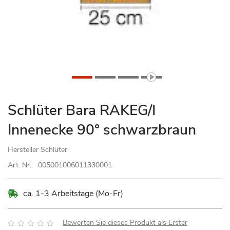
Zum
Schlüter Bara RAKEG/I
Anfang
Innenecke 90° schwarzbraun
der
Bildgalerie
Hersteller
Schlüter
springen
Art. Nr.:
005001006011330001
ca. 1-3 Arbeitstage (Mo-Fr)
Bewertung:
Bewerten Sie dieses Produkt als Erster