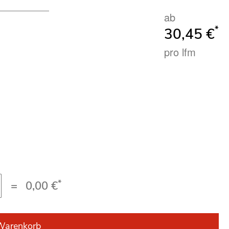
ab
*
30,45 €
pro lfm
*
=
0,00 €
Warenkorb