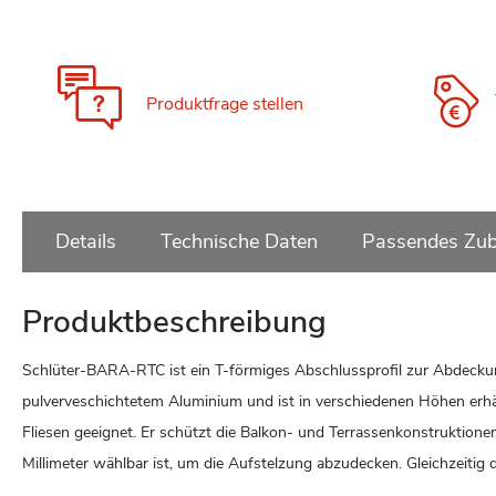
Zum
Anfang
der
Bildgalerie
Produktfrage stellen
springen
Details
Technische Daten
Passendes Zub
Produktbeschreibung
Schlüter-BARA-RTC ist ein T-förmiges Abschlussprofil zur Abdeckun
pulverveschichtetem Aluminium und ist in verschiedenen Höhen erhä
Fliesen geeignet. Er schützt die Balkon- und Terrassenkonstruktione
Millimeter wählbar ist, um die Aufstelzung abzudecken. Gleichzeitig d