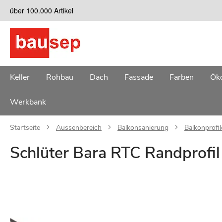
Zum
über 100.000 Artikel
Inhalt
springen
Keller
Rohbau
Dach
Fassade
Farben
Öko
Werkbank
Startseite
Aussenbereich
Balkonsanierung
Balkonprofil
Schlüter Bara RTC Randprofi
Zum
Ende
der