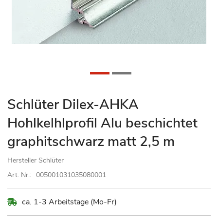
Zum
Schlüter Dilex-AHKA
Anfang
Hohlkelhlprofil Alu beschichtet
der
Bildgalerie
graphitschwarz matt 2,5 m
springen
Hersteller
Schlüter
Art. Nr.:
005001031035080001
ca. 1-3 Arbeitstage (Mo-Fr)