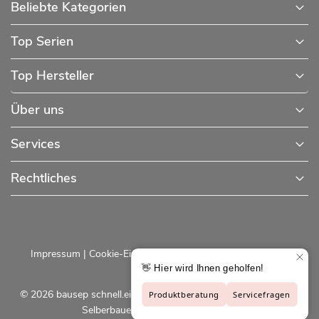
Beliebte Kategorien
Top Serien
Top Hersteller
Über uns
Services
Rechtliches
Impressum
|
Cookie-Einstellungen
|
Datenschutzerklärung
© 2026 bausep schnell.einfach.preiswert - Baustoffe online für
Selberbauer und Profis |
bausep.de