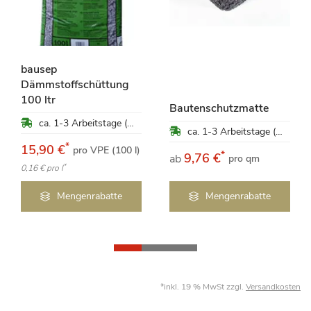
bausep
Dämmstoffschüttung
100 ltr
Bautenschutzmatte
ca. 1-3 Arbeitstage (Mo-Fr)
ca. 1-3 Arbeitstage (Mo-Fr)
*
15,90 €
pro VPE (100 l)
*
9,76 €
ab
pro qm
*
0,16 €
pro l
Mengenrabatte
Mengenrabatte
*inkl. 19 % MwSt zzgl.
Versandkosten