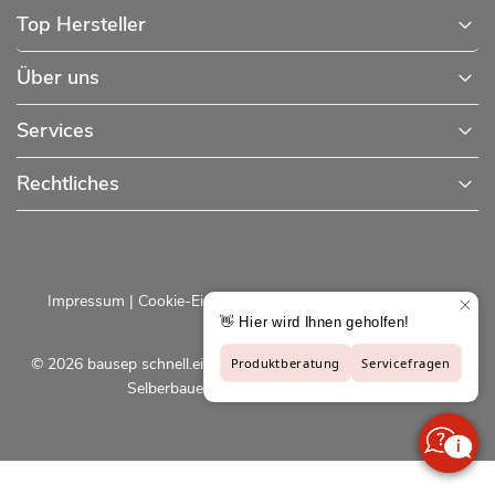
Top Hersteller
Über uns
Services
Rechtliches
Impressum
|
Cookie-Einstellungen
|
Datenschutzerklärung
© 2026 bausep schnell.einfach.preiswert - Baustoffe online für
Selberbauer und Profis |
bausep.de