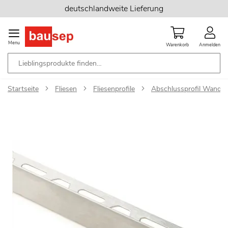
Zum
deutschlandweite Lieferung
Inhalt
springen
Menu
Warenkorb
Anmelden
Startseite
Fliesen
Fliesenprofile
Abschlussprofil Wand
Zum
Ende
der
Bildgalerie
springen