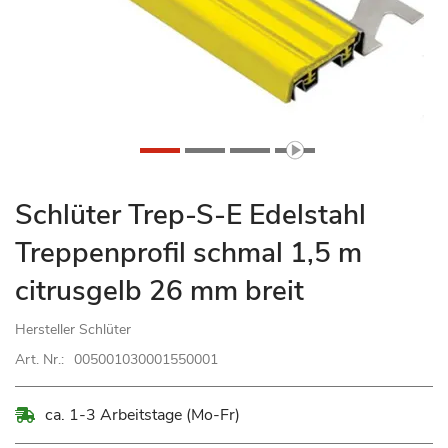
Zum
Schlüter Trep-S-E Edelstahl
Anfang
Treppenprofil schmal 1,5 m
der
Bildgalerie
citrusgelb 26 mm breit
springen
Hersteller
Schlüter
Art. Nr.:
005001030001550001
ca. 1-3 Arbeitstage (Mo-Fr)