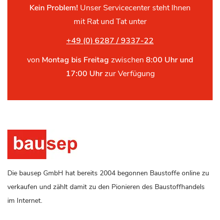
Kein Problem!
Unser Servicecenter steht Ihnen
mit Rat und Tat unter
+49 (0) 6287 / 9337-22
von
Montag bis Freitag
zwischen
8:00 Uhr und
17:00 Uhr
zur Verfügung
Die bausep GmbH hat bereits 2004 begonnen Baustoffe online zu
verkaufen und zählt damit zu den Pionieren des Baustoffhandels
im Internet.