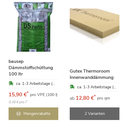
bausep
Dämmstoffschüttung
Gutex Thermoroom
100 ltr
Innenwanddämmung
ca. 1-3 Arbeitstage (Mo-Fr)
ca. 1-3 Arbeitstage (Mo-Fr)
*
15,90 €
pro VPE (100 l)
*
12,80 €
ab
pro qm
*
0,16 €
pro l
Mengenrabatte
2 Varianten