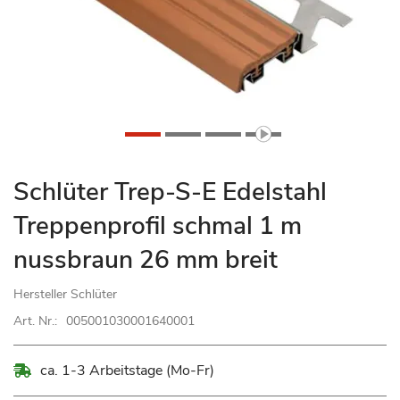
Zum
Schlüter Trep-S-E Edelstahl
Anfang
Treppenprofil schmal 1 m
der
Bildgalerie
nussbraun 26 mm breit
springen
Hersteller
Schlüter
Art. Nr.:
005001030001640001
ca. 1-3 Arbeitstage (Mo-Fr)