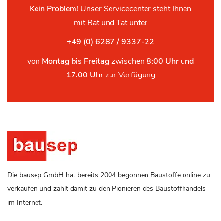
Kein Problem!
Unser Servicecenter steht Ihnen
mit Rat und Tat unter
+49 (0) 6287 / 9337-22
von
Montag bis Freitag
zwischen
8:00 Uhr und
17:00 Uhr
zur Verfügung
Die bausep GmbH hat bereits 2004 begonnen Baustoffe online zu
verkaufen und zählt damit zu den Pionieren des Baustoffhandels
im Internet.