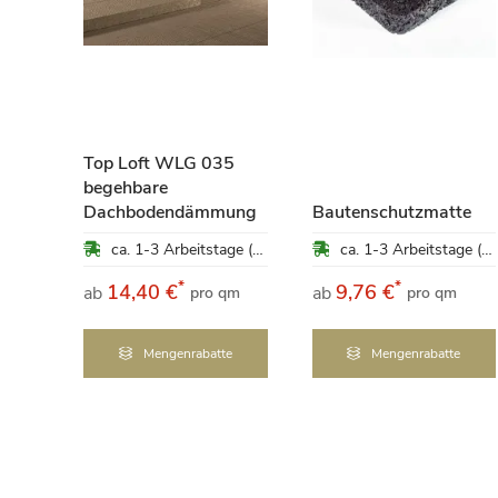
ung
Top Loft WLG 035
begehbare
ca. 1-3 Arbeitstage (Mo-Fr)
Dachbodendämmung
Bautenschutzmatte
ca. 1-3 Arbeitstage (Mo-Fr)
ca. 1-3 Arbeitstage (Mo-Fr)
*
*
14,40 €
9,76 €
ab
ab
pro qm
pro qm
e
Mengenrabatte
Mengenrabatte