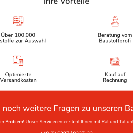
Ihre Vorteile
Über 100.000
Beratung vom
stoffe zur Auswahl
Baustoffprofi
Optimierte
Kauf auf
Versandkosten
Rechnung
 noch weitere Fragen zu unseren B
in Problem!
Unser Servicecenter steht Ihnen mit Rat und Tat un