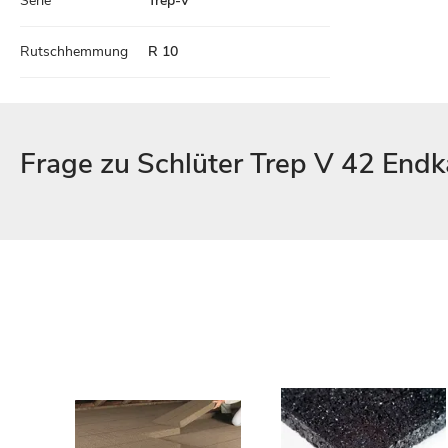
Serie
Trep-V
Rutschhemmung
R 10
Frage zu Schlüter Trep V 42 End