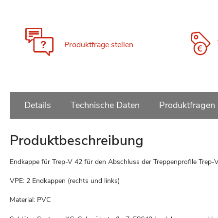
Zum
Anfang
der
Bildgalerie
Produktfrage stellen
springen
Details
Technische Daten
Produktfragen
Produktbeschreibung
Endkappe für Trep-V 42 für den Abschluss der Treppenprofile Trep-V
VPE: 2 Endkappen (rechts und links)
Material: PVC