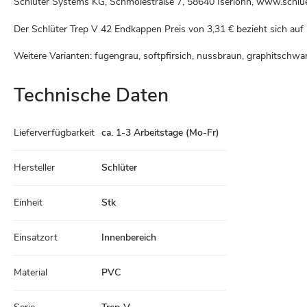
Schlüter Systems KG, Schmölestraße 7, 58640 Iserlohn, www.schlue
Der Schlüter Trep V 42 Endkappen Preis von
3,31 €
bezieht sich auf 
Weitere Varianten: fugengrau, softpfirsich, nussbraun, graphitschwarz
Technische Daten
Technische
Lieferverfügbarkeit
ca. 1-3 Arbeitstage (Mo-Fr)
Daten
Hersteller
Schlüter
Einheit
Stk
Einsatzort
Innenbereich
Material
PVC