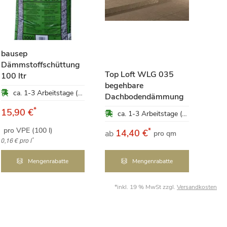
bausep
Dämmstoffschüttung
Top Loft WLG 035
100 ltr
begehbare
ca. 1-3 Arbeitstage (Mo-Fr)
Dachbodendämmung
Baut
*
15,90 €
ca. 1-3 Arbeitstage (Mo-Fr)
pro VPE (100 l)
*
14,40 €
9
ab
ab
pro qm
*
0,16 €
pro l
Mengenrabatte
Mengenrabatte
*inkl. 19 % MwSt zzgl.
Versandkosten