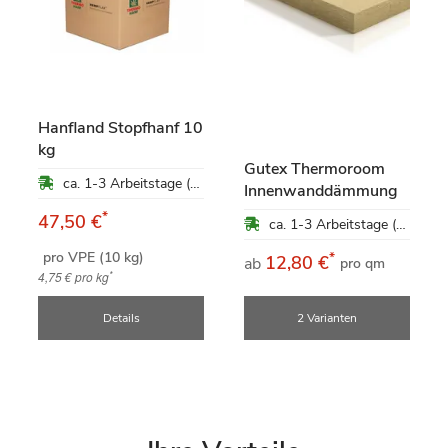
Hanfland Stopfhanf 10
kg
Gutex Thermoroom
ca. 1-3 Arbeitstage (Mo-Fr)
Innenwanddämmung
*
47,50 €
ca. 1-3 Arbeitstage (Mo-Fr)
pro VPE (10 kg)
*
12,80 €
ab
pro qm
*
4,75 €
pro kg
Details
2 Varianten