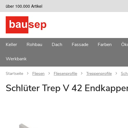
Zum
über 100.000 Artikel
Inhalt
springen
Keller
Rohbau
Dach
Fassade
Farben
Öko
Werkbank
Startseite
Fliesen
Fliesenprofile
Treppenprofile
Sch
Schlüter Trep V 42 Endkappe
Zum
Ende
der