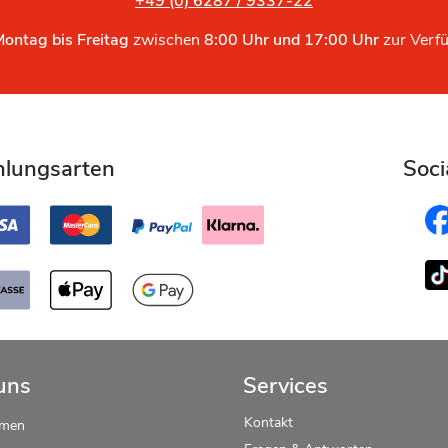
+49 (0) 6287 / 9337-22
Montag bis Freitag
zwischen
8:00 Uhr und 17:00 Uhr
zur Verf
hlungsarten
Soci
uns
Services
Kontakt
hmen