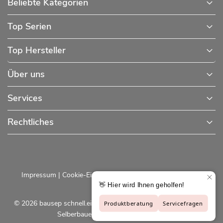
Beliebte Kategorien
Top Serien
Top Hersteller
Über uns
Services
Rechtliches
Impressum
|
Cookie-Einstellungen
|
Datenschutzerklärung
© 2026 bausep schnell.einfach.preiswert - Baustoffe online für
Selberbauer und Profis |
bausep.de