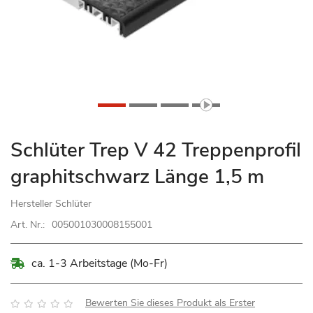
Zum
Schlüter Trep V 42 Treppenprofil
Anfang
graphitschwarz Länge 1,5 m
der
Bildgalerie
Hersteller
Schlüter
springen
Art. Nr.:
005001030008155001
ca. 1-3 Arbeitstage (Mo-Fr)
Bewertung:
Bewerten Sie dieses Produkt als Erster