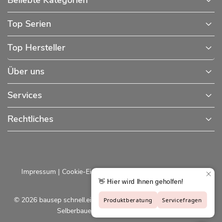
Beliebte Kategorien
Top Serien
Top Hersteller
Über uns
Services
Rechtliches
Impressum
|
Cookie-Einstellungen
|
Datenschutzerklärung
© 2026 bausep schnell.einfach.preiswert - Baustoffe online für
Selberbauer und Profis |
bausep.de