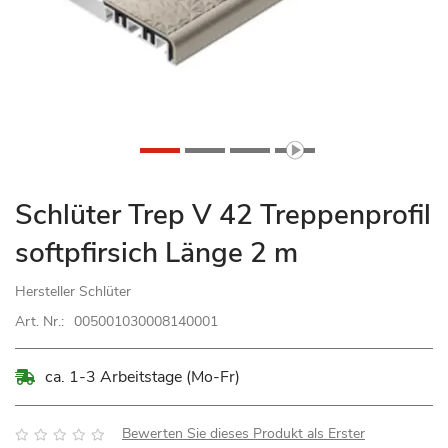
Zum
Schlüter Trep V 42 Treppenprofil
Anfang
softpfirsich Länge 2 m
der
Bildgalerie
Hersteller
Schlüter
springen
Art. Nr.:
005001030008140001
ca. 1-3 Arbeitstage (Mo-Fr)
Bewertung:
Bewerten Sie dieses Produkt als Erster